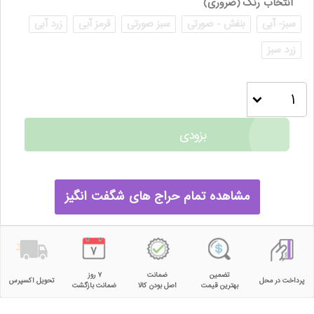
انتخاب رنگ
(ضروری)
سبز- آبی
بنفش - صورتی
سبز صورتی
قرمز آبی
زرد آبی
زرد سبز
بزودی
مشاهده تمام حراج های شگفت انگیز
تضمین
ضمانت
۷ روز
پرداخت در محل
تحویل اکسپرس
بهترین قیمت
اصل بودن کالا
ضمانت بازگشت