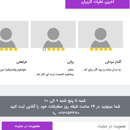
آخرین نظرات کاربران
گلناز مردانی
براتی
فراهانی
یه مدل ساده و زیبا اگر برای کمد سه دربش جا داشته باشید خیلی هم کاربردی میشه
ببخشید قسمت نرده ای کنار تخت توسط لولا بالا پایین میشه یا ثابته؟سلام بالا پایین میشه
شنبه تا پنج شنبه 9 الی 20
شما میتونید در ۲۴ ساعت شبانه روز سفارشات خود را آنلاین ثبت کنید
02122544120
عضویت در سایت