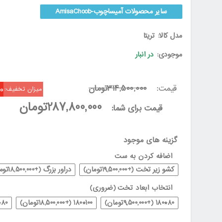
سایر محصولات آمیساچوب-AmisaChoob
مدل کالا:
تریتا
موجودی:
در انبار
قیمت:
314,500,000تومان
00
میزان تخفیف:
287,800,000تومان
قیمت برای شما:
گزینه های موجود
اضافه کردن به ست
کشو زیر تخت (+19,500,000تومان)
دراور بزرگ (+18,500,000تومان)
انتخاب ابعاد تخت
(ضروری)
80*180 (+9,500,000تومان)
100*180 (+18,500,000تومان)
80*160