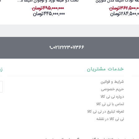
ه کودک آمیسا مدل ملورین
تخت دو طبقه نوزاد و نوجوان آمیسا مدل سلطان کوچولو
362,500,تومان
495,000,000تومان
284,500,تومان
445,000,000تومان
021222307366
خدمات مشتریان
زو
شرایط و قوانین
حریم خصوصی
درباره نی نی کالا
تماس با نی نی کالا
تعرفه تبلیغ در نی نی کالا
نی نی کالا در نقشه