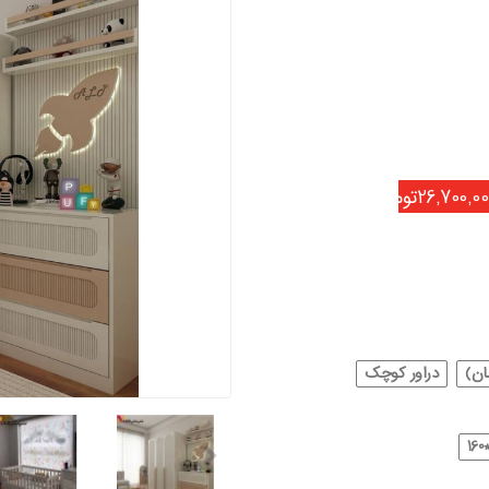
26,700,0تومان
دراور کوچک