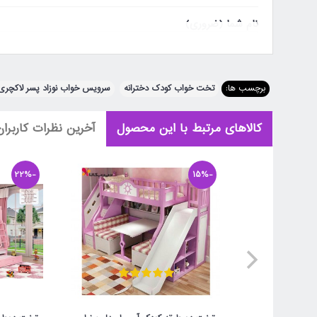
نام شما (ضروری)
ایمیل یا تلفن (اختیاری)
برچسب ها:
تخت خواب کودک دخترانه
,
سرویس خواب نوزاد پسر لاکچری
شهر محل سکونت (اختیاری)
کالاهای مرتبط با این محصول
آخرین نظرات کاربران
نظر شما (ضروری)
-22%
-15%
توجه:
HTML ترجمه نمی شود!
امتیاز (ضروری)