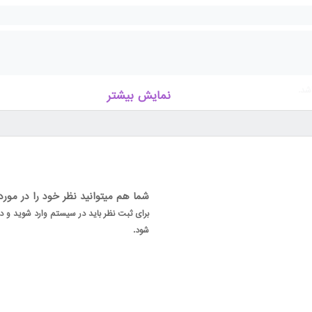
شد.
نمایش بیشتر
یشتر با 22307366-021 تماس بگیرید.
پر راش اروپایی و ام دی اف با یراق آلات خارجی و رنگ مولتی کالر ضد حساسیت کودک
شما هم میتوانید نظر خود را در مور
برای ثبت نظر باید در سیستم وارد شوید و
 متر
شود.