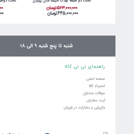
تخت دو طبقه کودک آمیسا مدل پرنیان
تخت دوطبق
بد
خوب
523,000,000تومان
000
445,000,000تومان
000
ثبت نظر
شنبه تا پنج شنبه 9 الی 18
راهنمای نی نی کالا
صفحه اصلی
استرداد کالا
سوالات متداول
ثبت سفارش
بازاریابی و مشارکت در فروش