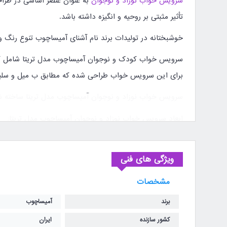
سرویس خواب نوزاد و نوجوان
به عنوان عنصر اساسی در طراح
تأثیر مثبتی بر روحیه و انگیزه داشته باشد.
خوشبختانه در تولیدات برند نام آشنای آمیساچوب تنوع رنگ و م
سرویس خواب کودک و نوجوان آمیساچوب مدل تریتا شامل کمد
برای این سرویس خواب طراحی شده که مطابق ب میل و سلیقه
سرویس خواب نوزاد و نوجوان آمیساچوب مدل تریتا ساخته ش
ابعاد سرویس خواب نوزاد و نوجوان آمیساچوب مدل تریتا:
تخت: 80*160 / 80*180 سانتی متر
ویژگی های فنی
کمد سه درب: 140*50*200 سانتی متر
مشخصات
دراور4 کشو :75*45*90 سانتی متر
برند
آمیساچوب
دراور درب کمدی: 120*45*90 سانتی متر
کشور سازنده
ایران
مشخصات ارسال، گارانتی و خدمات