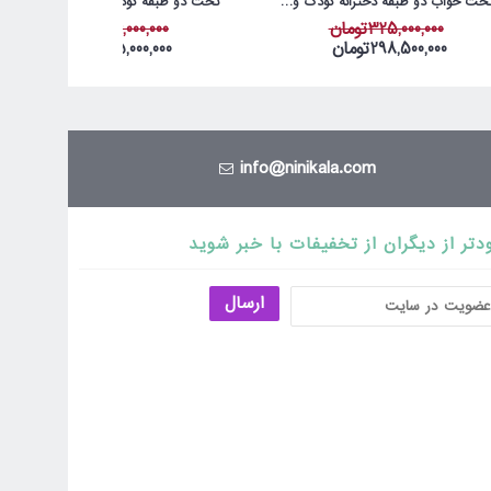
تخت خواب دو طبقه دخترانه کودک و نوجوان آمیسا مدل آرامیس
تخت دو طبقه کودک آمیسا مدل سیندرلا
325,000,000تومان
546,000,000تومان
298,500,000تومان
475,000,000تومان
info@ninikala.com
دتر از دیگران از تخفیفات با خبر شوید
ارسال