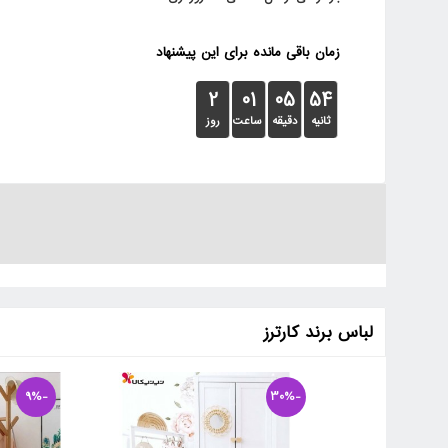
زمان باقی مانده برای این پیشنهاد
2
01
05
53
ثانیه
دقیقه
ساعت
روز
لباس برند کارترز
-9%
-30%