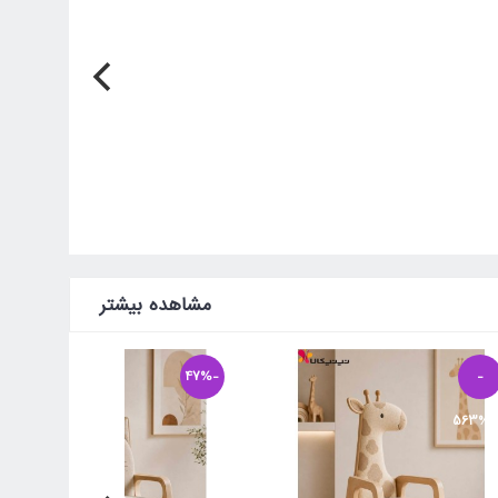
مشاهده بیشتر
-47%
-
-563%