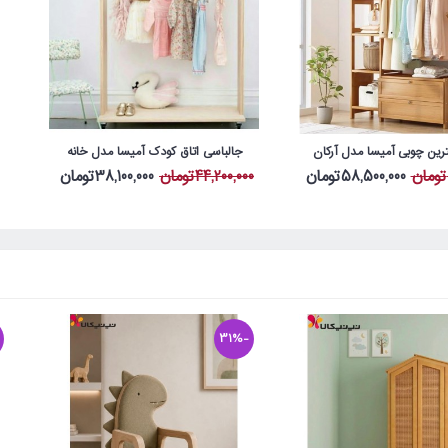
ترین چوبی آمیسا مدل آرکان
جالباسی اتاق کودک آمیسا مدل خانه
58,500,000تومان
44,200,000تومان
38,100,000تومان
-31%