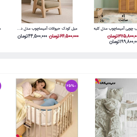
0
01
ساعت
روز
 چوبی آمیساچوب مدل کلبه
مبل کودک حیوانات آمیساچوب مدل دایناسور
325,800,تومان
64,500,000تومان
44,500,000تومان
199,800,تومان
-25%