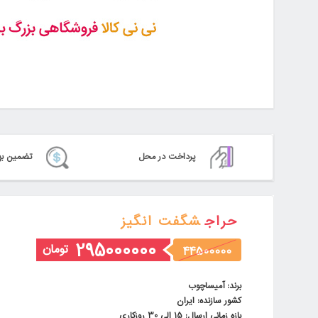
پرداخت در محل
تضمین به
حراج
شگفت انگیز
295000000
تومان
44500000
برند: آمیساچوب
کشور سازنده: ایران
بازه زمانی ارسال: 15 الی 30 روزکاری