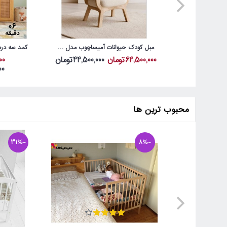
06
دقیقه
مبل کودک حیوانات آمیساچوب مدل خرگوش
کمد سه درب
64,500,000تومان
44,500,000تومان
000
000
محبوب ترین ها
-31%
-8%