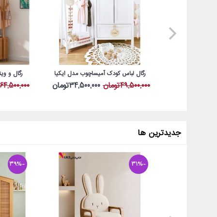
رگال لباس کودک آمیساچوب مدل ایکیا
رگال و وی
49,500,000تومان
34,500,000تومان
64,500,000تومان
جدیدترین ها
-39%
-31%