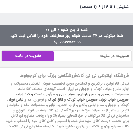
نمايش 1 تا 6 از 6 (1 صفحه)
شنبه تا پنج شنبه 9 الی 20
شما میتونید در ۲۴ ساعت شبانه روز سفارشات خود را آنلاین ثبت کنید
02122544120
عضویت در سایت
فروشگاه اینترنتی نی نی کالا،فروشگاهی بزرگ برای کوچولوها
نی نی کالا اولین ، بزرگترین و کاملترین مرجع تخصصی فروش اینترنتی محصولات و
لوازم مادر و نوزاد ، کودک و نوجوان در ایران است. گروه‏‏‌های مختلف کالا مانند
محصولات
سیسمونی
،
لباس بارداری
،
اسباب بازی
و سرگرمی،
تخت و کمد نوزاد
،
سرویس خواب نوزاد
،
سرویس خواب کودک
و
اتاق کودک
و نوجوان، مد و
لباس نوزاد
،
کودک و نوجوان، مد و لباس والدین، لوازم التحریر، لوازم و محصولات خانه و خانواده و
تنوعی بی‌نظیر از محصولات مرتبط در فروشگاه نی نی کالا عرضه می‏‏‏‌شوند. کاربران و
مشتریان نی نی‌ کالا می‏‏‌توانند با حق انتخابی بسیار بالا و با دریافت مشاوره ای کامل
برای انتخاب درست کالای مورد نظر خود، با اطمینان کامل کالای خود را انتخاب و خرید
کنند. همواره بهترین انتخاب و بهترین مشاوره خرید، شایسته مشتریان نی نی کالاست.