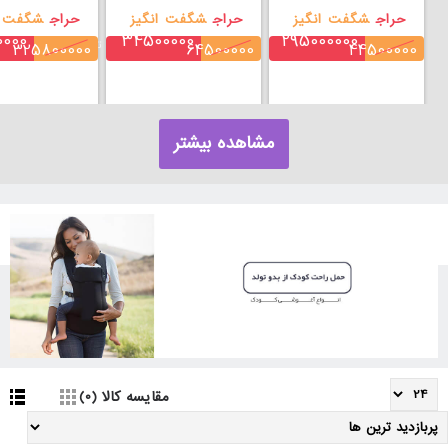
حراج
شگفت انگیز
حراج
شگفت انگیز
حراج
شگفت ا
0000
34500000
295000000
تومان
تومان
325800000
64500000
44500000
مشاهده بیشتر
مقایسه کالا (0)