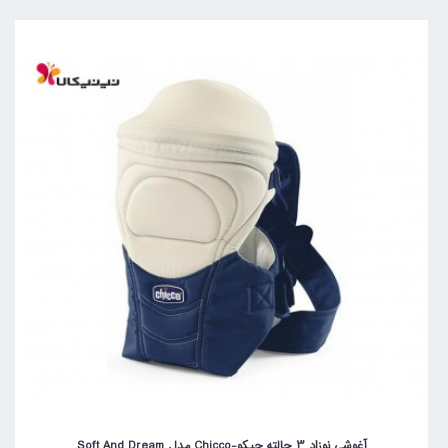
آغوشی نوزاد 3 حالته چیکو-Chicco مدل Soft And Dream