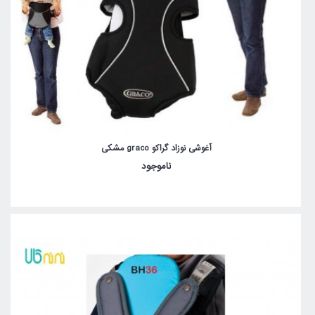
آغوشی نوزاد گراکو graco مشکی
ناموجود