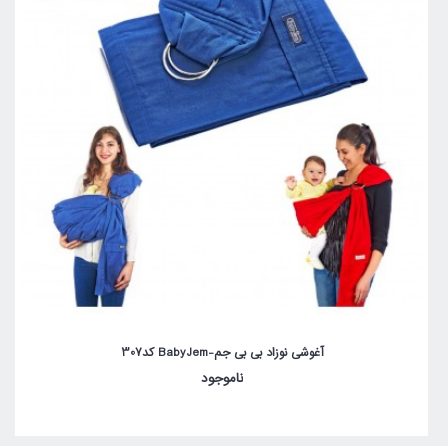
آغوشی نوزاد بی بی جم-BabyJem کد307
ناموجود