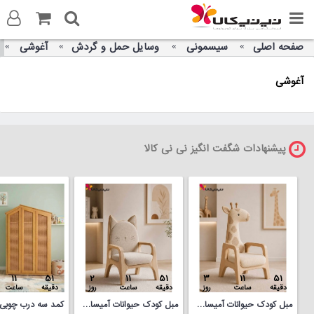
صفحه اصلی
سیسمونی
وسایل حمل و گردش
آغوشی
ورود به سایت
آغوشی
ثبت نام در سایت
تماس با ما
پیشنهادات شگفت انگیز نی نی کالا
11
51
2
11
51
3
11
51
دقیقه
ساعت
روز
دقیقه
ساعت
روز
دقیقه
ساعت
مبل کودک حیوانات آمیساچوب مدل زرافه
مبل کودک حیوانات آمیساچوب مدل گربه