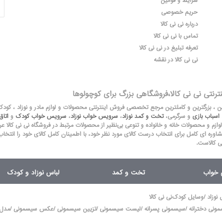
شرایط و قوانین
حریم خصوصی
درباره نی نی کالا
تماس با نی نی کالا
تعرفه تبلیغ در نی نی کالا
نی نی کالا در نقشه
نترنتی نی نی کالا،فروشگاهی بزرگ برای کوچولوها
لین ، بزرگترین و کاملترین مرجع تخصصی فروش اینترنتی محصولات و لوازم مادر و نوزاد ، کود
اسباب بازی
و سرگرمی،
تخت و کمد نوزاد
،
سرویس خواب نوزاد
،
سرویس خواب کودک
و
اتا
 لوازم و محصولات خانه و خانواده و تنوعی بی‌نظیر از محصولات مرتبط در فروشگاه نی نی کالا عرضه می
شاوره ای کامل برای انتخاب درست کالای مورد نظر خود، با اطمینان کامل کالای خود را انتخاب
ی کالاست.
ق خواب
تخت و کمد
لباس نوزاد و کودک
/
 نوزاد
وسایل کودک
نی نی کالا
/
/
/
/
/
ونی دخترانه
سیسمونی پسرانه
لیست سیسمونی
تزیین سیسمونی
عکس سیسمونی
مدل