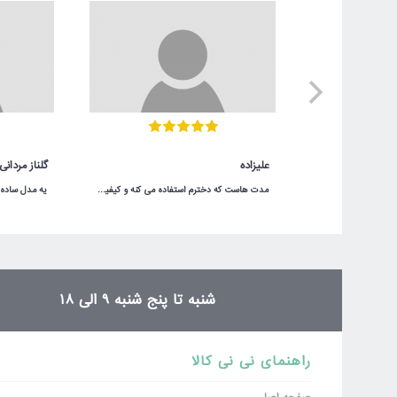
توجه:
HTML ترجمه نمی شود!
امتیاز (ضروری)
علیزاده
گلناز مردانی
بد
خوب
مدت هاست که دخترم استفاده می کنه و کیفیت مناسبی داره.در شگفت انگیز با قیمت عالی خریدم.
ثبت نظر
شنبه تا پنج شنبه 9 الی 18
راهنمای نی نی کالا