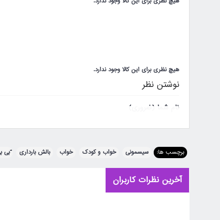
هیچ نظری برای این کالا وجود ندارد.
خواب راحت
جلوگیری از فشار به جنین
ضد تعرق
کاور نخی
هیچ نظری برای این کالا وجود ندارد.
نوشتن نظر
پر شده با اسفنج نرم و طبیعی
نام شما (ضروری)
ایمیل یا تلفن (اختیاری)
برچسب ها:
سیسمونی
,
خواب و کودک
,
خواب
,
بالش بارداری
,
ّبی 
شهر محل سکونت (اختیاری)
آخرین نظرات کاربران
نظر شما (ضروری)