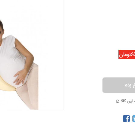
مان
 بده
این کالا