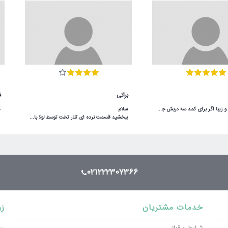
براتی
ف
یه مدل ساده و زیبا اگر برای کمد سه دربش جا داشته باشید خیلی هم کاربردی میشه
ببخشید قسمت نرده ای کنار تخت توسط لولا بالا پایین میشه یا ثابته؟سلام بالا پایین میشه
021222307366
خدمات مشتریان
زو