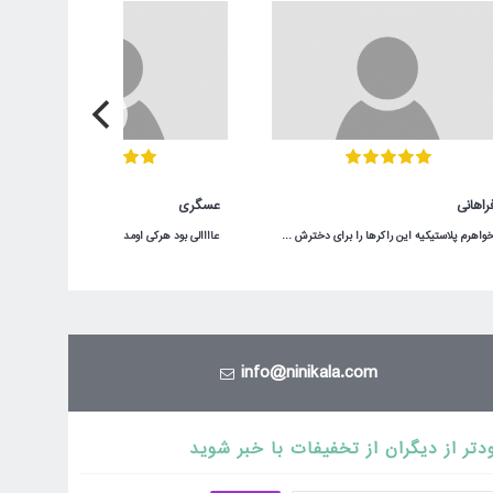
راهانی
عسگری
خواهرم پلاستیکیه این راکرها را برای دخترش خریده بود ولی اصلا خوب نبود و تعادل بچه حفظ نمیشد ولی من این راکر چوبی را خریدم خیلی عالی بود مرسی
عاااالی بود هرکی اومد خونمون خوشش اومده هرچند که رنگ قسمت قهوه ایش دقیقا مثل عکس نبود و تیره تر هست .
info@ninikala.com
دتر از دیگران از تخفیفات با خبر شوید