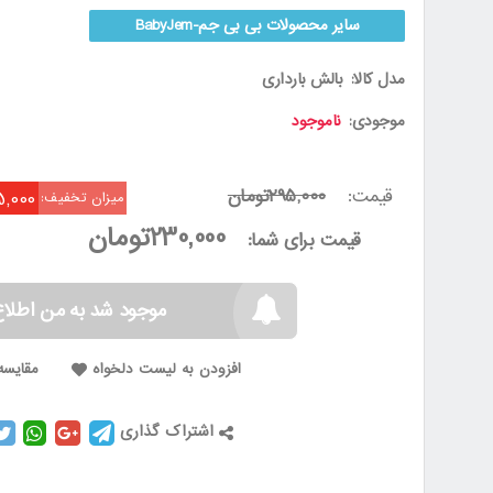
سایر محصولات بی بی جم-BabyJem
مدل کالا:
بالش بارداری
موجودی:
ناموجود
قیمت:
295,000تومان
65,000تو
میزان تخفیف:
230,000تومان
قیمت برای شما:
موجود شد به من اطلاع
افزودن به لیست دلخواه
مقایسه 
اشتراک گذاری