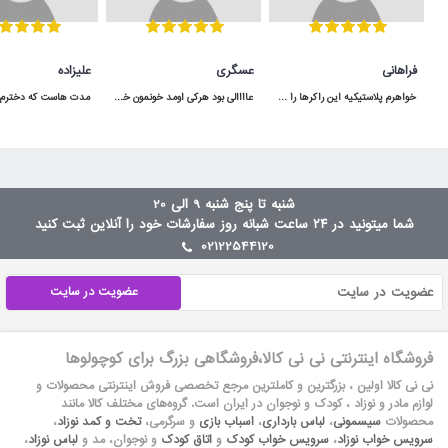
فراهانی
عسگری
علیزاده
خواهرم پلاستیکیه این راکرها را برای دخترش خریده بود ولی اصلا خوب نبود و تعادل بچه حفظ نمیشد ولی من این راکر چوبی را خریدم خیلی عالی بود مرسی
عاااالی بود هرکی اومد خونمون خوشش اومده هرچند که رنگ قسمت قهوه ایش دقیقا مثل عکس نبود و تیره تر هست .
شنبه تا پنج شنبه 9 الی 20
شما میتونید در ۲۴ ساعت شبانه روز سفارشات خود را آنلاین ثبت کنید
02122544120
عضویت در سایت
فروشگاه اینترنتی نی نی کالا،فروشگاهی بزرگ برای کوچولوها
نی نی کالا اولین ، بزرگترین و کاملترین مرجع تخصصی فروش اینترنتی محصولات و
لوازم مادر و نوزاد ، کودک و نوجوان در ایران است. گروه‏‏‌های مختلف کالا مانند
محصولات
سیسمونی
،
لباس بارداری
،
اسباب بازی
و سرگرمی،
تخت و کمد نوزاد
،
سرویس خواب نوزاد
،
سرویس خواب کودک
و
اتاق کودک
و نوجوان، مد و
لباس نوزاد
،