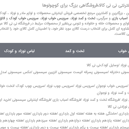
نترنتی نی نی کالا،فروشگاهی بزرگ برای کوچولوها
لین ، بزرگترین و کاملترین مرجع تخصصی فروش اینترنتی محصولات و لوازم مادر و نوزاد ، کود
اسباب بازی
و سرگرمی،
تخت و کمد نوزاد
،
سرویس خواب نوزاد
،
سرویس خواب کودک
و
اتا
 لوازم و محصولات خانه و خانواده و تنوعی بی‌نظیر از محصولات مرتبط در فروشگاه نی نی کالا عرضه می
شاوره ای کامل برای انتخاب درست کالای مورد نظر خود، با اطمینان کامل کالای خود را انتخاب
ی کالاست.
ق خواب
تخت و کمد
لباس نوزاد و کودک
/
 نوزاد
وسایل کودک
نی نی کالا
/
/
/
/
/
ونی دخترانه
سیسمونی پسرانه
لیست سیسمونی
تزیین سیسمونی
عکس سیسمونی
مدل
/
/
/
/
/
سرویس خواب نوجوان
سرویس نوزاد
سرویس چوب نوزاد
سرویس چوب کودک
تخت خواب 
و کمد نوزاد و نوجوان
/
/
/
/
نوزاد
فروشگاه تخت و کمد نوزاد
فروشگاه اسباب بازی
فروشگاه اینترنتی سیسمونی
خرید ای
نوزاد
نی نی کالا
/
/
/
/
/
ارداری
حاملگی هفته به هفته
هفته اول بارداری
هفته دوم بارداری
هفته سوم بارداری
هفت
/
/
/
/
داری
هفته یازدهم بارداری
هفته دوازدهم بارداری
هفته سیزدهم بارداری
هفته چهاردهم با
/
/
/
بیستم بارداری
هفته بیست و یکم بارداری
هفته بیست و دوم بارداری
هفته بیست و سوم ب