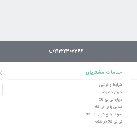
021222307366
خدمات مشتریان
زو
شرایط و قوانین
حریم خصوصی
درباره نی نی کالا
تماس با نی نی کالا
تعرفه تبلیغ در نی نی کالا
نی نی کالا در نقشه