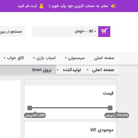
سلام، به حساب کاربری خود وارد شوید |
ثبت نام کنید
0 کالا - 0تومان
صفحه اصلی
سیسمونی
اسباب بازی
اتاق خواب
صفحه اصلی
تولیدکننده
بروی brevi
قیمت
2,790,000تومان
485,000تومان
موجودی کالا