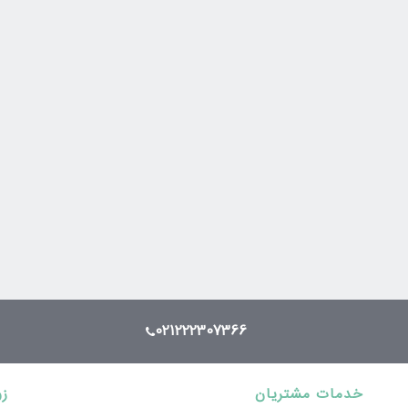
021222307366
خدمات مشتریان
زو