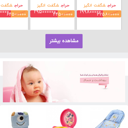
حراج
شگفت انگیز
حراج
شگفت انگیز
حراج
شگفت ا
0000
295000000
199800000
تومان
تومان
64500000
44500000
325800000
مشاهده بیشتر