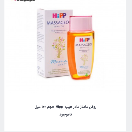
روغن ماساژ مادر هیپ-Hipp حجم 100 میل
ناموجود