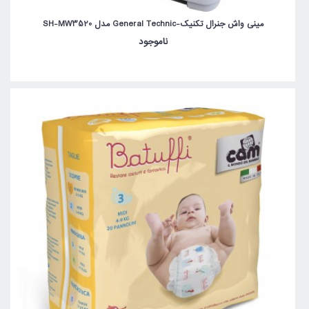
مینی واش جنرال تکنیک-General Technic مدل SH-MW3520
ناموجود