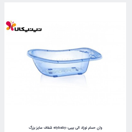
وان حمام نوزاد الی بیبی-elybaby شفاف سایز بزرگ