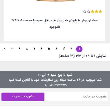
حوله تن پوش با پاپوش ماماز پاپاز طر ح فیل mama&papas- کد62517
ناموجود
>|
>
9
8
7
6
5
4
3
2
1
نمايش 1 تا 24 از 314 (14 صفحه)
شنبه تا پنج شنبه 9 الی 20
شما میتونید در ۲۴ ساعت شبانه روز سفارشات خود را آنلاین ثبت کنید
02122544120
عضویت در سایت