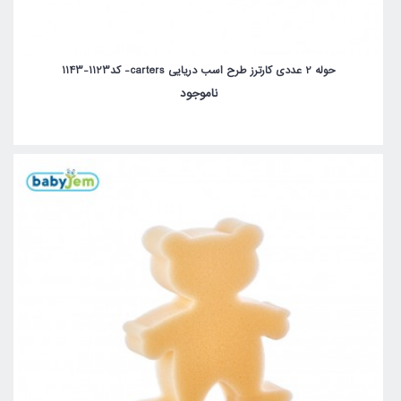
حوله 2 عددی کارترز طرح اسب دریایی carters- کد1123-1143
ناموجود