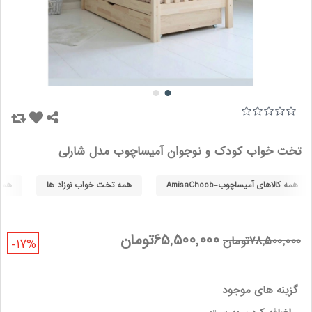
تخت خواب کودک و نوجوان آمیساچوب مدل شارلی
همه کالاهای آمیساچوب-AmisaChoob
همه تخت خواب نوزاد ها
همه 
65,500,000تومان
78,500,000تومان
-17%
گزینه های موجود