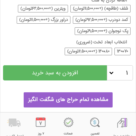
اضافه کردن به ست
شلف (طاقچه) (+11,500,000تومان)
ویترین (+64,500,000تومان)
کمد دودرب (+92,500,000تومان)
دراور بزرگ (+11,500,000تومان)
پک نوجوان (+9,500,000تومان)
انتخاب ابعاد تخت
(ضروری)
70*130
80*140 (+6,500,000تومان)
افزودن به سبد خرید
مشاهده تمام حراج های شگفت انگیز
تضمین
ضمانت
۷ روز