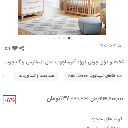
تخت و دراور چوبی نوزاد آمیساچوب مدل ایساتیس رنگ چوب
همه کالاهای آمیساچوب-AmisaChoob
همه تخت و کمد نوزاد ها
همه 
137,000,000تومان
164,500,000تومان
-17%
گزینه های موجود