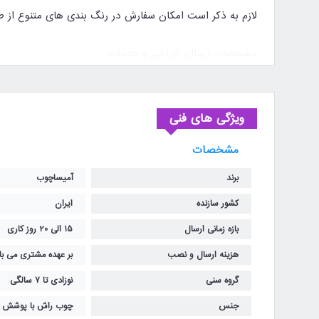
لازم به ذکر است امکان سفارش در رنگ بندی های متنوع از
مشخصات ارسال، گارانتی و خدمات
تحویل: از زمان ثبت سفارش 15 الی 20 روز کاری می باشد.
هزینه حمل و ارسال بر عهده مشتری می باشد.
ویژگی های فنی
2 سال گارانتی و 5 سال خدمات پس از فروش
مشخصات
توجه: برای اطلاعات بیشتر با 22970472-021 تماس بگیرید.
برند
آمیساچوب
کشور سازنده
ایران
بازه زمانی ارسال
15 الی 20 روز کاری
هزینه ارسال و نصب
بر عهده مشتری می با
گروه سنی
نوزادی تا 7 سالگی
جنس
چوب راش با پوشش رن