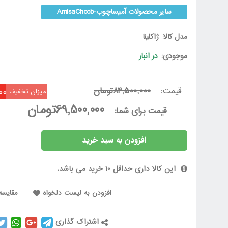
سایر محصولات آمیساچوب-AmisaChoob
مدل کالا:
ژاکلینا
موجودی:
در انبار
قیمت:
84,500,000تومان
000
میزان تخفیف:
69,500,000تومان
قیمت برای شما:
افزودن به سبد خرید
این کالا داری حداقل 10 خرید می باشد.
افزودن به لیست دلخواه
مقایسه 
اشتراک گذاری