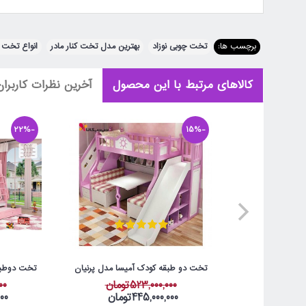
ایمیل یا تلفن (اختیاری)
برچسب ها:
تخت چوبی نوزاد
,
بهترین مدل تخت کنار مادر
,
انواع تخت چ
شهر محل سکونت (اختیاری)
کالاهای مرتبط با این محصول
آخرین نظرات کاربران
نظر شما (ضروری)
-22%
-15%
توجه:
HTML ترجمه نمی شود!
امتیاز (ضروری)
تخت دو طبقه کودک آمیسا مدل پرنیان
تخت دوطبق
بد
خوب
523,000,000تومان
000
445,000,000تومان
000