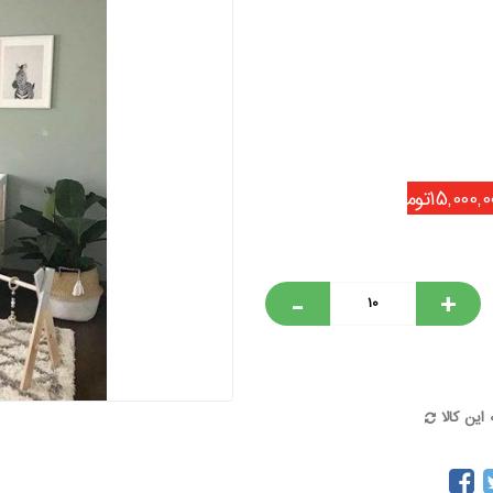
15,000,تومان
-
+
این کالا