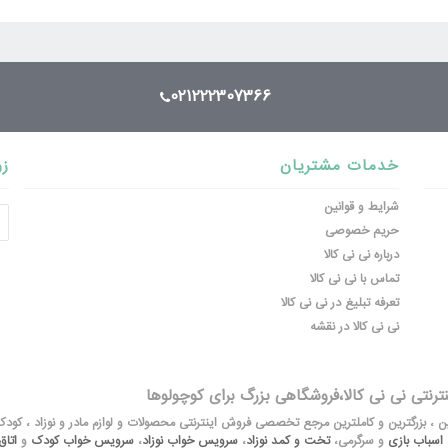
021222307366
خدمات مشتریان
زو
شرایط و قوانین
حریم خصوصی
درباره نی نی کالا
تماس با نی نی کالا
تعرفه تبلیغ در نی نی کالا
نی نی کالا در نقشه
نترنتی نی نی کالا،فروشگاهی بزرگ برای کوچولوها
لین ، بزرگترین و کاملترین مرجع تخصصی فروش اینترنتی محصولات و لوازم مادر و نوزاد ، کود
اسباب بازی
و سرگرمی،
تخت و کمد نوزاد
،
سرویس خواب نوزاد
،
سرویس خواب کودک
و
اتا