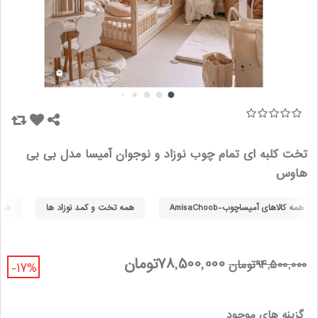
تخت کلبه ای تمام چوب نوزاد و نوجوان آمیسا مدل بی بی
هاوس
همه کالاهای آمیساچوب-AmisaChoob
همه تخت و کمد نوزاد ها
همه 
78,500,000تومان
94,500,000تومان
-17%
گزینه های موجود