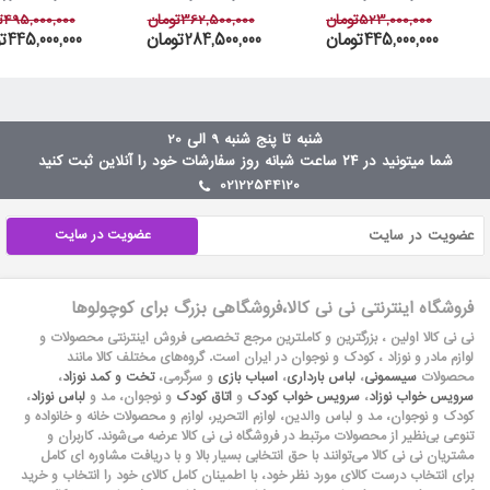
523,000,000تومان
362,500,000تومان
495,000,000تومان
445,000,000تومان
284,500,000تومان
445,000,000تومان
شنبه تا پنج شنبه 9 الی 20
شما میتونید در ۲۴ ساعت شبانه روز سفارشات خود را آنلاین ثبت کنید
02122544120
عضویت در سایت
فروشگاه اینترنتی نی نی کالا،فروشگاهی بزرگ برای کوچولوها
نی نی کالا اولین ، بزرگترین و کاملترین مرجع تخصصی فروش اینترنتی محصولات و
لوازم مادر و نوزاد ، کودک و نوجوان در ایران است. گروه‏‏‌های مختلف کالا مانند
محصولات
سیسمونی
،
لباس بارداری
،
اسباب بازی
و سرگرمی،
تخت و کمد نوزاد
،
سرویس خواب نوزاد
،
سرویس خواب کودک
و
اتاق کودک
و نوجوان، مد و
لباس نوزاد
،
کودک و نوجوان، مد و لباس والدین، لوازم التحریر، لوازم و محصولات خانه و خانواده و
تنوعی بی‌نظیر از محصولات مرتبط در فروشگاه نی نی کالا عرضه می‏‏‏‌شوند. کاربران و
مشتریان نی نی‌ کالا می‏‏‌توانند با حق انتخابی بسیار بالا و با دریافت مشاوره ای کامل
برای انتخاب درست کالای مورد نظر خود، با اطمینان کامل کالای خود را انتخاب و خرید