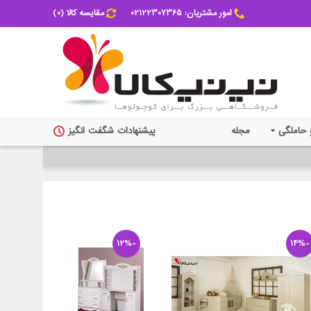
امور مشتریان: 02122307365
مقایسه کالا (
0
)
 حاملگی
مجله
پیشنهادات شگفت انگیز
-12%
-14%