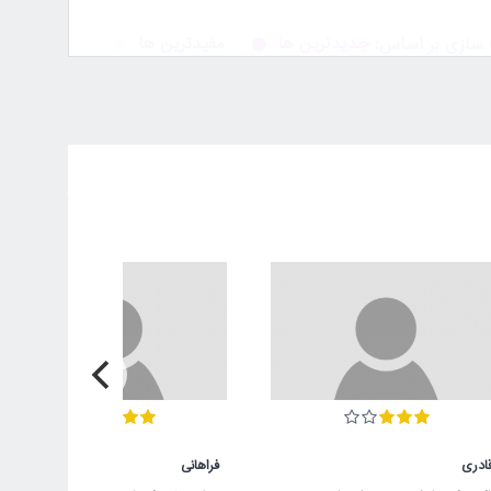
جدیدترین ها
مفیدترین ها
سازی بر اساس:
بله
147
خیر
0
نظر برایتان مفید بود ؟
 است وپله
بله
0
خیر
0
نظر برایتان مفید بود ؟
ا مشاهده
ادری
فراهانی