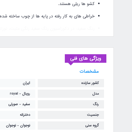
کشو ها ریلی هستند.
خراطی های به کار رفته در پایه ها از چوب ساخته شد
رنگ سفید: در دکوراسیون رنگ سفید رنگی مثبت، نوران
رنگ صورتی: اثر آرام بخشی دارد.
مشخصات ارسال، گارانتی و خدمات
ویژگی های فنی
تحویل: از زمان ثبت سفارش 15 تا 30 روز کاری می باشد.
مشخصات
گارانتی و خدمات پس از فروش: 24 ماه
کشور سازنده
ایران
هزینه حمل و ارسال بر عهده مشتری می باشد
مدل
رویال - royal
توجه: امکان خرید اجزای دلخواه و دادن سفارش مجزا وجود دارد، برای اطلاعات بی
رنگ
سفید - صورتی
جنسیت
دخترانه
گروه سنی
نوجوان - نوجوان