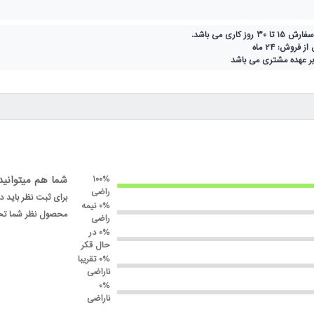
 کاری می باشد.
فروش: 24 ماه
بر عهده مشتری می باشد
100%
شما هم میتوانید
راضی
برای ثبت نظر باید 
0% نیمه
محصول نظر شما تحت
راضی
0% در
حال قکر
0% تقریبا
ناراضی
0%
ناراضی