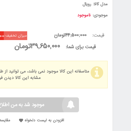
مدل کالا:
رویال
موجودی:
ناموجود
قیمت:
44,500,000تومان
000
میزان تخفیف:
39,650,000تومان
قیمت برای شما:
متاسفانه این کالا موجود نمی باشد، می توانید از
مشابه این کالا دیدن فرم
موجود شد به من اطلاع
افزودن به لیست دلخواه
مقایسه 