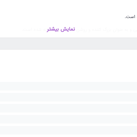
ه است.
نمایش بیشتر
ی و به عنوان بزرگ کننده و روشن کننده فضا شناخته شده است.
شتر با 22970472 -021 تماس بگیرید.