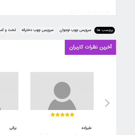
نظرات کاربران (2 نفر)
برچسب ها:
سرویس چوب نوجوان
,
سرویس چوب دخترانه
,
تخت و کم
با اینکه ایرانیه ولی 
عباسی
چهارشنبه 29 آبان 1398 - 13:58:39
آخرین نظرات کاربران
خریدار تایید شده
به نظر من تخت ها زیبا
ارتینا
هایش کمدیست.
شنبه 11 خرداد 1398 - 22:33:48
ارتینا مهرداد
سلام برای سفارش تخت مو
نمایید .
علیزاده
براتی