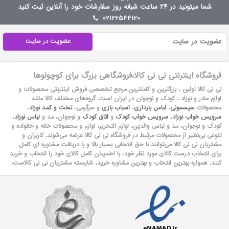
شما میتونید در ۲۴ ساعت شبانه روز سفارشات خود را آنلاین ثبت کنید
02122544120
عضویت در سایت
فروشگاه اینترنتی نی نی کالا،فروشگاهی بزرگ برای کوچولوها
نی نی کالا اولین ، بزرگترین و کاملترین مرجع تخصصی فروش اینترنتی محصولات و
لوازم مادر و نوزاد ، کودک و نوجوان در ایران است. گروه‏‏‌های مختلف کالا مانند
محصولات
سیسمونی
،
لباس بارداری
،
اسباب بازی
و سرگرمی،
تخت و کمد نوزاد
،
سرویس خواب نوزاد
،
سرویس خواب کودک
و
اتاق کودک
و نوجوان، مد و
لباس نوزاد
،
کودک و نوجوان، مد و لباس والدین، لوازم التحریر، لوازم و محصولات خانه و خانواده و
تنوعی بی‌نظیر از محصولات مرتبط در فروشگاه نی نی کالا عرضه می‏‏‏‌شوند. کاربران و
مشتریان نی نی‌ کالا می‏‏‌توانند با حق انتخابی بسیار بالا و با دریافت مشاوره ای کامل
برای انتخاب درست کالای مورد نظر خود، با اطمینان کامل کالای خود را انتخاب و خرید
کنند. همواره بهترین انتخاب و بهترین مشاوره خرید، شایسته مشتریان نی نی کالاست.