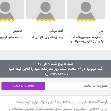
سارا
گلناز مردانی
حجتیان
یه مدل ساده و زیبا اگر برای کمد سه دربش جا داشته باشید خیلی هم کاربردی میشه
لوگوی نینیکالا آرم پروانه میباشد و باید دقت کنن و آدرس سایت هم ninikala.com
شنبه تا پنج شنبه 9 الی 20
شما میتونید در ۲۴ ساعت شبانه روز سفارشات خود را آنلاین ثبت کنید
02122544120
عضویت در سایت
فروشگاه اینترنتی نی نی کالا،فروشگاهی بزرگ برای کوچولوها
نی نی کالا اولین ، بزرگترین و کاملترین مرجع تخصصی فروش اینترنتی محصولات و