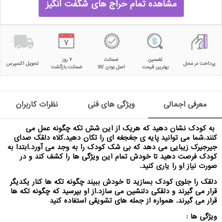
مشاهده تمام حراج های شگفت انگیز
تضمین
ضمانت
۷ روز
پرداخت در محل
تحویل اکسپرس
بهترین قیمت
اصل بودن کالا
ضمانت بازگشت
معرفی اجمالی
ویژگی های فنی
نظرات کاربران
به کودک نشان دهید که هریک از این شش تکه چگونه عمل می
کنند.شما می توانید پایه ی جغجغه ای را تکان دهید.کلاه دلقک صدای
جیرجیرک زیبایی می دهد که بی شک کودک را به وجد می آورد.ابتدا به
کودک فرصت دهید تا خودش تمام این ویژگی ها را کشف کند و در
صورت نیاز او را یاری کنید.
دلقک را جلوی کودک بسازید تا خودش ببیند چگونه تکه ها کنار یکدیگر
قرار می گیرند و دلقکی دلنشین می سازد.از او بپرسید که چگونه تکه ها
قرار می گیرند. همواره از جمله های تشویقی استفاده کنید
ویژگی ها :