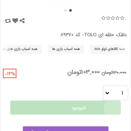
دلقک حلقه ای TOLO- کد 89370
همه کالاهای تولو tolo
همه اسباب بازی ها
همه اسباب بازی های تولو tolo
103,000تومان
120,000تومان
-14%
ناموجود