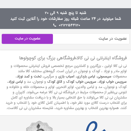
شنبه تا پنج شنبه 9 الی 20
شما میتونید در ۲۴ ساعت شبانه روز سفارشات خود را آنلاین ثبت کنید
02122544120
عضویت در سایت
فروشگاه اینترنتی نی نی کالا،فروشگاهی بزرگ برای کوچولوها
نی نی کالا اولین ، بزرگترین و کاملترین مرجع تخصصی فروش اینترنتی محصولات و
لوازم مادر و نوزاد ، کودک و نوجوان در ایران است. گروه‏‏‌های مختلف کالا مانند
محصولات
سیسمونی
،
لباس بارداری
،
اسباب بازی
و سرگرمی،
تخت و کمد نوزاد
،
سرویس خواب نوزاد
،
سرویس خواب کودک
و
اتاق کودک
و نوجوان، مد و
لباس نوزاد
،
کودک و نوجوان، مد و لباس والدین، لوازم التحریر، لوازم و محصولات خانه و خانواده و
تنوعی بی‌نظیر از محصولات مرتبط در فروشگاه نی نی کالا عرضه می‏‏‏‌شوند. کاربران و
مشتریان نی نی‌ کالا می‏‏‌توانند با حق انتخابی بسیار بالا و با دریافت مشاوره ای کامل
برای انتخاب درست کالای مورد نظر خود، با اطمینان کامل کالای خود را انتخاب و خرید
کنند. همواره بهترین انتخاب و بهترین مشاوره خرید، شایسته مشتریان نی نی کالاست.