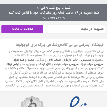
شنبه تا پنج شنبه 9 الی 20
شما میتونید در ۲۴ ساعت شبانه روز سفارشات خود را آنلاین ثبت کنید
02122544120
عضویت در سایت
فروشگاه اینترنتی نی نی کالا،فروشگاهی بزرگ برای کوچولوها
نی نی کالا اولین ، بزرگترین و کاملترین مرجع تخصصی فروش اینترنتی محصولات و
لوازم مادر و نوزاد ، کودک و نوجوان در ایران است. گروه‏‏‌های مختلف کالا مانند
محصولات
سیسمونی
،
لباس بارداری
،
اسباب بازی
و سرگرمی،
تخت و کمد نوزاد
،
سرویس خواب نوزاد
،
سرویس خواب کودک
و
اتاق کودک
و نوجوان، مد و
لباس نوزاد
،
کودک و نوجوان، مد و لباس والدین، لوازم التحریر، لوازم و محصولات خانه و خانواده و
تنوعی بی‌نظیر از محصولات مرتبط در فروشگاه نی نی کالا عرضه می‏‏‏‌شوند. کاربران و
مشتریان نی نی‌ کالا می‏‏‌توانند با حق انتخابی بسیار بالا و با دریافت مشاوره ای کامل
برای انتخاب درست کالای مورد نظر خود، با اطمینان کامل کالای خود را انتخاب و خرید
کنند. همواره بهترین انتخاب و بهترین مشاوره خرید، شایسته مشتریان نی نی کالاست.