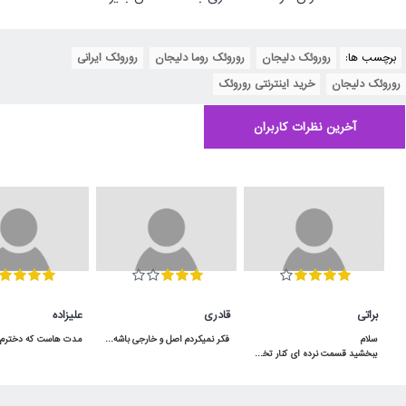
برچسب ها:
روروئک دلیجان
,
روروئک روما دلیجان
,
روروئک ایرانی
,
روروئک دلیجان
,
خرید اینترنتی روروئک
آخرین نظرات کاربران
براتی
قادری
علیزاده
فکر نمیکردم اصل و خارجی باشه و اینقدر به موقع به دستم برسه برعکس بقیه ی پیجا که بد قولن
ببخشید قسمت نرده ای کنار تخت توسط لولا بالا پایین میشه یا ثابته؟سلام بالا پایین میشه