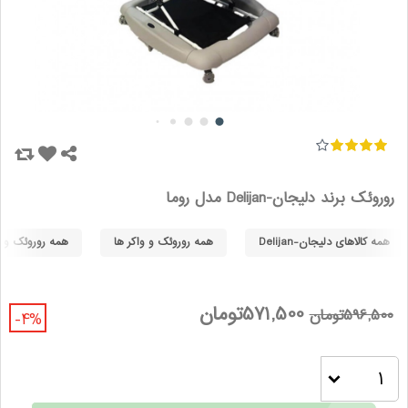
روروئک برند دلیجان-Delijan مدل روما
همه کالاهای دلیجان-Delijan
همه روروئک و واکر ها
همه روروئک و واکر
571,500تومان
596,500تومان
-4%