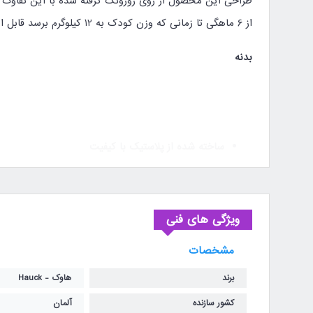
طراحی این محصول از روی روروئک گرفته شده با این تفاوت 
از 6 ماهگی تا زمانی که وزن کودک به 12 کیلوگرم برسد قابل استفاده می باشد.
بدنه
ساخته شده از پلاستیک با کیفیت
رنگ های شاد و جذاب در ساختار آن به کار رفته است.
ابعاد :
45 × 68 × 69 سانتی‌متر
ویژگی های فنی
وزن : 3.5 کیلوگرم
مشخصات
پایه های پهن و صفحه ی بزرگ زیرین موجب راحتی بیش
برند
هاوک - Hauck
ارتفاع قابل تنظیم است.
کشور سازنده
آلمان