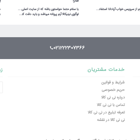
سارا
ب
 10 ساله دخترم از سرویس خواب آپادانا استفاده میکنه هنوووووز مثل روز اولشه محکم و عااالی
لوگوی نینیکالا آرم پروانه میباشد و باید دقت کنن و آدرس سایت هم ninikala.com
021222307366
خدمات مشتریان
زو
شرایط و قوانین
حریم خصوصی
درباره نی نی کالا
تماس با نی نی کالا
تعرفه تبلیغ در نی نی کالا
نی نی کالا در نقشه