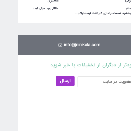
راتی
عسگری
عاااالی بود هرکی اومد خونمون خوشش اومده هرچند که رنگ قسمت قهوه ایش دقیقا مثل عکس نبود و تیره تر هست .
ببخشید قسمت نرده ای کنار تخت توسط لولا بالا پایین میشه یا ثابته؟سلام بالا پایین میشه
info@ninikala.com
دتر از دیگران از تخفیفات با خبر شوید
ارسال