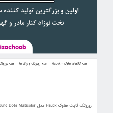
همه کالاهای هاوک - Hauck
همه روروئک و واکر ها
همه روروئک و
روروئک ثابت هاوک Hauck مدل Play Around Dots Multicolor کد - 646014