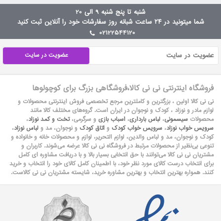
شنبه تا پنج شنبه 9 الی 20
شما میتونید در ۲۴ ساعت شبانه روز سفارشات خود را آنلاین ثبت کنید
02122544120
عضویت در سایت
فروشگاه اینترنتی نی نی کالا،فروشگاهی بزرگ برای کوچولوها
نی نی کالا اولین ، بزرگترین و کاملترین مرجع تخصصی فروش اینترنتی محصولات و
لوازم مادر و نوزاد ، کودک و نوجوان در ایران است. گروه‏‏‌های مختلف کالا مانند
محصولات
سیسمونی
،
لباس بارداری
،
اسباب بازی
و سرگرمی،
تخت و کمد نوزاد
،
سرویس خواب نوزاد
،
سرویس خواب کودک
و
اتاق کودک
و نوجوان، مد و
لباس نوزاد
،
کودک و نوجوان، مد و لباس والدین، لوازم التحریر، لوازم و محصولات خانه و خانواده و
تنوعی بی‌نظیر از محصولات مرتبط در فروشگاه نی نی کالا عرضه می‏‏‏‌شوند. کاربران و
مشتریان نی نی‌ کالا می‏‏‌توانند با حق انتخابی بسیار بالا و با دریافت مشاوره ای کامل
برای انتخاب درست کالای مورد نظر خود، با اطمینان کامل کالای خود را انتخاب و خرید
کنند. همواره بهترین انتخاب و بهترین مشاوره خرید، شایسته مشتریان نی نی کالاست.