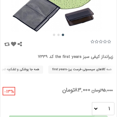
زیرانداز کیفی سبز the first years کد 7339
همه کالاهای سیسمونی-فرست یرز-first years
همه جا پوشکی و تشکچه تعوی
83,000تومان
95,000تومان
-13%