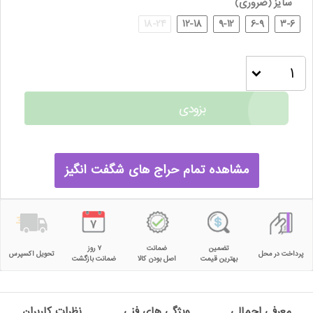
سایز
(ضروری)
18-24
12-18
9-12
6-9
3-6
بزودی
مشاهده تمام حراج های شگفت انگیز
تضمین
ضمانت
۷ روز
پرداخت در محل
تحویل اکسپرس
بهترین قیمت
اصل بودن کالا
ضمانت بازگشت
معرفی اجمالی
ویژگی های فنی
نظرات کاربران