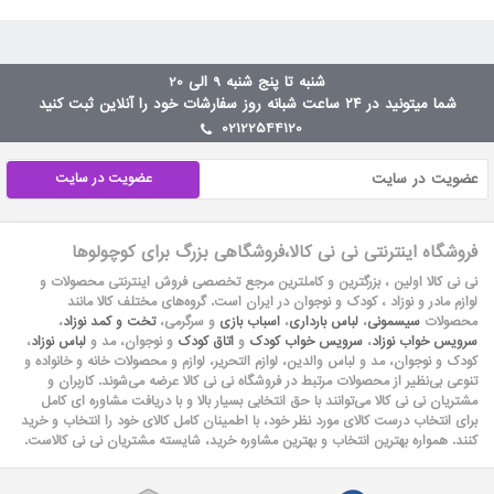
شنبه تا پنج شنبه 9 الی 20
شما میتونید در ۲۴ ساعت شبانه روز سفارشات خود را آنلاین ثبت کنید
02122544120
عضویت در سایت
فروشگاه اینترنتی نی نی کالا،فروشگاهی بزرگ برای کوچولوها
نی نی کالا اولین ، بزرگترین و کاملترین مرجع تخصصی فروش اینترنتی محصولات و
لوازم مادر و نوزاد ، کودک و نوجوان در ایران است. گروه‏‏‌های مختلف کالا مانند
محصولات
سیسمونی
،
لباس بارداری
،
اسباب بازی
و سرگرمی،
تخت و کمد نوزاد
،
سرویس خواب نوزاد
،
سرویس خواب کودک
و
اتاق کودک
و نوجوان، مد و
لباس نوزاد
،
کودک و نوجوان، مد و لباس والدین، لوازم التحریر، لوازم و محصولات خانه و خانواده و
تنوعی بی‌نظیر از محصولات مرتبط در فروشگاه نی نی کالا عرضه می‏‏‏‌شوند. کاربران و
مشتریان نی نی‌ کالا می‏‏‌توانند با حق انتخابی بسیار بالا و با دریافت مشاوره ای کامل
برای انتخاب درست کالای مورد نظر خود، با اطمینان کامل کالای خود را انتخاب و خرید
کنند. همواره بهترین انتخاب و بهترین مشاوره خرید، شایسته مشتریان نی نی کالاست.