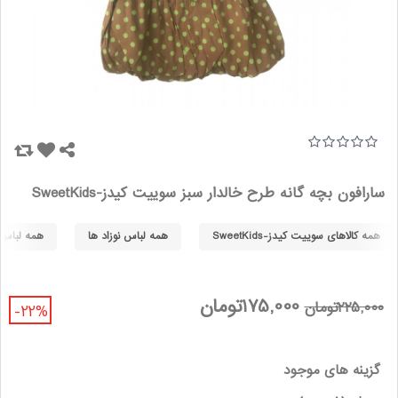
سارافون بچه گانه طرح خالدار سبز سوییت کیدز-SweetKids
همه کالاهای سوییت کیدز-SweetKids
همه لباس نوزاد ها
همه لباس نوز
175,000تومان
225,000تومان
-22%
گزینه های موجود