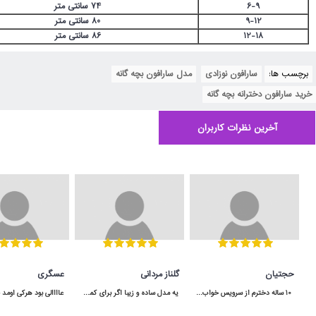
6-9
74 سانتی متر
9-12
80 سانتی متر
12-18
86 سانتی متر
برچسب ها:
سارافون نوزادی
,
مدل سارافون بچه گانه
,
خرید سارافون دخترانه بچه گانه
آخرین نظرات کاربران
حجتیان
گلناز مردانی
عسگری
 10 ساله دخترم از سرویس خواب آپادانا استفاده میکنه هنوووووز مثل روز اولشه محکم و عااالی
یه مدل ساده و زیبا اگر برای کمد سه دربش جا داشته باشید خیلی هم کاربردی میشه