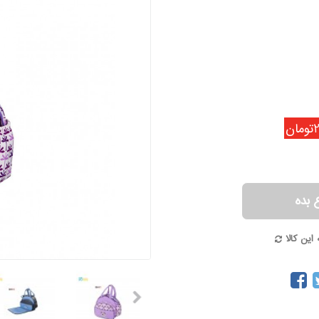
ن
 بده
این کالا