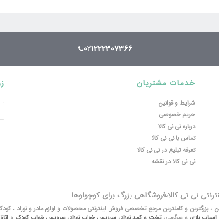
021222307366
خدمات مشتریان
زو
شرایط و قوانین
حریم خصوصی
درباره نی نی کالا
تماس با نی نی کالا
تعرفه تبلیغ در نی نی کالا
نی نی کالا در نقشه
نترنتی نی نی کالا،فروشگاهی بزرگ برای کوچولوها
لین ، بزرگترین و کاملترین مرجع تخصصی فروش اینترنتی محصولات و لوازم مادر و نوزاد ، کود
اسباب بازی
و سرگرمی،
تخت و کمد نوزاد
،
سرویس خواب نوزاد
،
سرویس خواب کودک
و
اتا