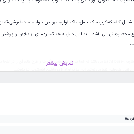
 محصولات سیسمونی نوزاد
می باشد که با تولید محصولات با کیفیت ایرانی و 
شامل کالسکه،کریر،ساک حمل،ساک لوازم،سرویس خواب،تخت،آغوشی،قنداق ف
طرح محصولاتش می باشد و به این دلیل طیف گسترده ای از سلایق را پوشش می
.
 و خرید نمائید .
نمایش بیشتر
اشد ، همچنین شما می توانید این ساک لوازم را در ماشین لباسشویی نیز بشوئید.
حتی و بدون ایجاد خستگی برای والدین حمل شود.در طراحی این ساک لوازم قسمتی برای 
 .
ای قرار گرفتن بر روی شانه .