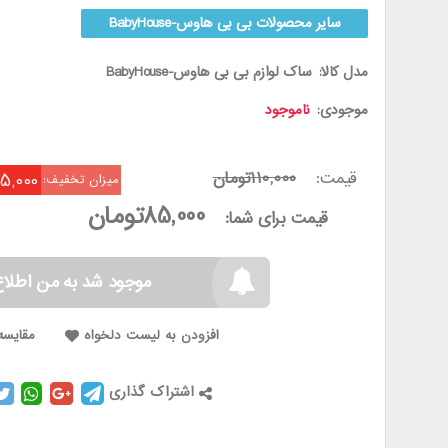
سایر محصولات بی بی هاوس-BabyHouse
مدل کالا:
ساک لوازم بی بی هاوس-BabyHouse
موجودی:
ناموجود
قیمت:
110,000تومان
25,000توما
میزان تخفیف:
85,000تومان
قیمت برای شما:
موجود شد به من اطلاع
افزودن به لیست دلخواه
مقایسه 
اشتراک گذاری