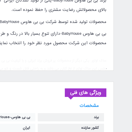
برند بی بی هاوس
-BabyHouse
یکی از تولید کنندگان ایرانی
بالای محصولاتش رضایت مشتری را حفظ نموده است.
محصولات تولید شده توسط شرکت بی بی هاوس
-BabyHouse
بی بی هاوس
-BabyHouse
دارای تنوع بسیار بالا در رنگ و 
محصولات این شرکت محصول مورد نظر خود را انتخاب نمایند
ساک لوازم یکی دیگر از محصولات پر فروش برند ایرانی و با کیفیت بی بی هاوس-BabyHouse می باشد که شما می توانید تمامی رنگ ها و طرح های آن را در اینجا مشاهده
جنس این ساک لوازم از نخ کتان می باشد و به راحتی قابل شست و شو می ب
وزن سبک و قابل حمل یکی از مزیت های آن بوده که موجب می شود به را
همچنین داخل این ساک یک زیرانداز برای تعویض نوزاد قرار داده شده است
دارای دو دسته جداگانه بوده یکی برای حمل به صورت دستی و یک بند بلند بر
ویژگی های فنی
مشخصات
برند
بی بی هاوس-BabyHouse
مشخصات کالا :
کشور سازنده
ایران