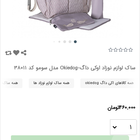
ساک لوازم نوزاد اوکی داگ-Okiedog مدل سومو کد 38011
همه کالاهای اکی داگ okiedog
همه ساک لوازم نوزاد ها
همه ساک لوازم
460,000تومان