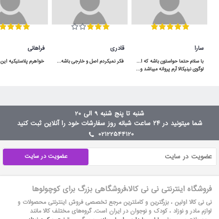
سارا
قادری
فراهانی
فکر نمیکردم اصل و خارجی باشه و اینقدر به موقع به دستم برسه برعکس بقیه ی پیجا که بد قولن
لوگوی نینیکالا آرم پروانه میباشد و باید دقت کنن و آدرس سایت هم ninikala.com
شنبه تا پنج شنبه 9 الی 20
شما میتونید در ۲۴ ساعت شبانه روز سفارشات خود را آنلاین ثبت کنید
02122544120
عضویت در سایت
فروشگاه اینترنتی نی نی کالا،فروشگاهی بزرگ برای کوچولوها
نی نی کالا اولین ، بزرگترین و کاملترین مرجع تخصصی فروش اینترنتی محصولات و
لوازم مادر و نوزاد ، کودک و نوجوان در ایران است. گروه‏‏‌های مختلف کالا مانند