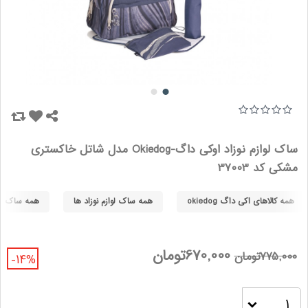
ساک لوازم نوزاد اوکی داگ-Okiedog مدل شاتل خاکستری
مشکی کد 37003
همه کالاهای اکی داگ okiedog
همه ساک لوازم نوزاد ها
همه ساک لوازم
670,000تومان
775,000تومان
-14%