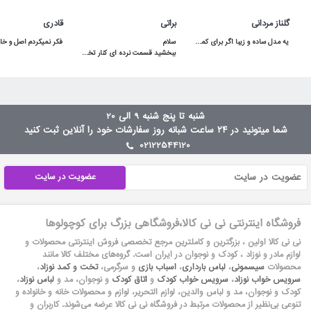
گلناز مردانی
براتی
قادری
یه مدل ساده و زیبا اگر برای کمد سه دربش جا داشته باشید خیلی هم کاربردی میشه
ببخشید قسمت نرده ای کنار تخت توسط لولا بالا پایین میشه یا ثابته؟سلام بالا پایین میشه
شنبه تا پنج شنبه 9 الی 20
شما میتونید در ۲۴ ساعت شبانه روز سفارشات خود را آنلاین ثبت کنید
02122544120
عضویت در سایت
فروشگاه اینترنتی نی نی کالا،فروشگاهی بزرگ برای کوچولوها
نی نی کالا اولین ، بزرگترین و کاملترین مرجع تخصصی فروش اینترنتی محصولات و
لوازم مادر و نوزاد ، کودک و نوجوان در ایران است. گروه‏‏‌های مختلف کالا مانند
محصولات
سیسمونی
،
لباس بارداری
،
اسباب بازی
و سرگرمی،
تخت و کمد نوزاد
،
سرویس خواب نوزاد
،
سرویس خواب کودک
و
اتاق کودک
و نوجوان، مد و
لباس نوزاد
،
کودک و نوجوان، مد و لباس والدین، لوازم التحریر، لوازم و محصولات خانه و خانواده و
تنوعی بی‌نظیر از محصولات مرتبط در فروشگاه نی نی کالا عرضه می‏‏‏‌شوند. کاربران و