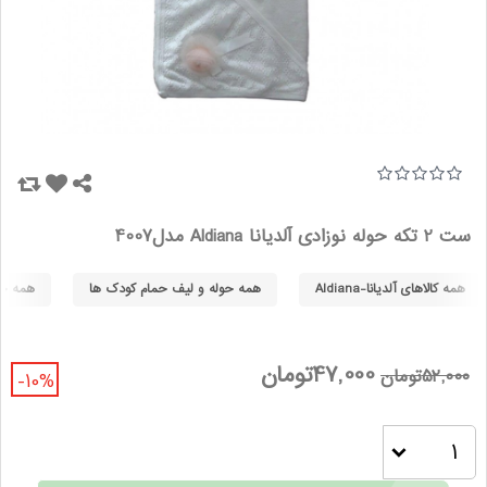
ست 2 تکه حوله نوزادی آلدیانا Aldiana مدل4007
همه کالاهای آلدیانا-Aldiana
همه حوله و لیف حمام کودک ها
همه حول
47,000تومان
52,000تومان
-10%