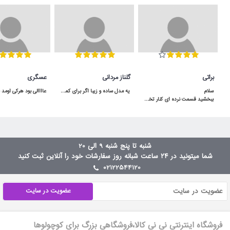
براتی
گلناز مردانی
عسگری
یه مدل ساده و زیبا اگر برای کمد سه دربش جا داشته باشید خیلی هم کاربردی میشه
ببخشید قسمت نرده ای کنار تخت توسط لولا بالا پایین میشه یا ثابته؟سلام بالا پایین میشه
شنبه تا پنج شنبه 9 الی 20
شما میتونید در ۲۴ ساعت شبانه روز سفارشات خود را آنلاین ثبت کنید
02122544120
عضویت در سایت
فروشگاه اینترنتی نی نی کالا،فروشگاهی بزرگ برای کوچولوها