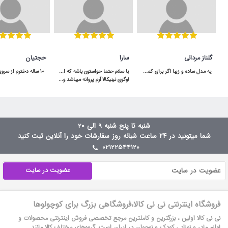
گلناز مردانی
سارا
حجتیان
یه مدل ساده و زیبا اگر برای کمد سه دربش جا داشته باشید خیلی هم کاربردی میشه
لوگوی نینیکالا آرم پروانه میباشد و باید دقت کنن و آدرس سایت هم ninikala.com
شنبه تا پنج شنبه 9 الی 20
شما میتونید در ۲۴ ساعت شبانه روز سفارشات خود را آنلاین ثبت کنید
02122544120
عضویت در سایت
فروشگاه اینترنتی نی نی کالا،فروشگاهی بزرگ برای کوچولوها
نی نی کالا اولین ، بزرگترین و کاملترین مرجع تخصصی فروش اینترنتی محصولات و
لوازم مادر و نوزاد ، کودک و نوجوان در ایران است. گروه‏‏‌های مختلف کالا مانند