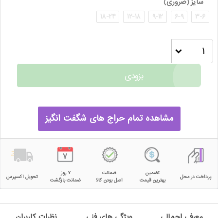
سایز
(ضروری)
18-24
12-18
9-12
6-9
3-6
بزودی
مشاهده تمام حراج های شگفت انگیز
تضمین
ضمانت
۷ روز
پرداخت در محل
تحویل اکسپرس
بهترین قیمت
اصل بودن کالا
ضمانت بازگشت
معرفی اجمالی
ویژگی های فنی
نظرات کاربران