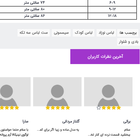
6-9
74 سانتی متر
9-12
80 سانتی متر
12-18
86 سانتی متر
برچسب ها:
لباس نوزاد
,
لباس کودک
,
سیسمونی
,
ست لباس سه تکه
,
بادی و شلوار
آخرین نظرات کاربران
براتی
گلناز مردانی
سارا
یه مدل ساده و زیبا اگر برای کمد سه دربش جا داشته باشید خیلی هم کاربردی میشه
ببخشید قسمت نرده ای کنار تخت توسط لولا بالا پایین میشه یا ثابته؟سلام بالا پایین میشه