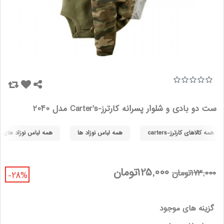
ست دو بادی و شلوار پسرانه کارترز-Carter's مدل 2040
همه کالاهای کارترز-carters
همه لباس نوزاد ها
همه لباس نوزاد های کارترز-
125,000تومان
173,000تومان
-28%
گزینه های موجود