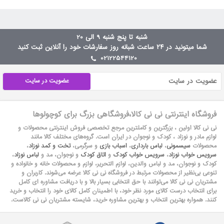
شنبه تا پنج شنبه 9 الی 20
شما میتونید در ۲۴ ساعت شبانه روز سفارشات خود را آنلاین ثبت کنید
02122544120
عضویت در سایت
فروشگاه اینترنتی نی نی کالا،فروشگاهی بزرگ برای کوچولوها
نی نی کالا اولین ، بزرگترین و کاملترین مرجع تخصصی فروش اینترنتی محصولات و
لوازم مادر و نوزاد ، کودک و نوجوان در ایران است. گروه‏‏‌های مختلف کالا مانند
محصولات
سیسمونی
،
لباس بارداری
،
اسباب بازی
و سرگرمی،
تخت و کمد نوزاد
،
سرویس خواب نوزاد
،
سرویس خواب کودک
و
اتاق کودک
و نوجوان، مد و
لباس نوزاد
،
کودک و نوجوان، مد و لباس والدین، لوازم التحریر، لوازم و محصولات خانه و خانواده و
تنوعی بی‌نظیر از محصولات مرتبط در فروشگاه نی نی کالا عرضه می‏‏‏‌شوند. کاربران و
مشتریان نی نی‌ کالا می‏‏‌توانند با حق انتخابی بسیار بالا و با دریافت مشاوره ای کامل
برای انتخاب درست کالای مورد نظر خود، با اطمینان کامل کالای خود را انتخاب و خرید
کنند. همواره بهترین انتخاب و بهترین مشاوره خرید، شایسته مشتریان نی نی کالاست.