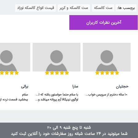
برچسب ها:
ست کالسکه
,
ست کالسکه و کریر
,
قیمت انواع کالسکه نوزاد
آخرین نظرات کاربران
حجتیان
سارا
براتی
 10 ساله دخترم از سرویس خواب آپادانا استفاده میکنه هنوووووز مثل روز اولشه محکم و عااالی
لوگوی نینیکالا آرم پروانه میباشد و باید دقت کنن و آدرس سایت هم ninikala.com
شنبه تا پنج شنبه 9 الی 20
شما میتونید در ۲۴ ساعت شبانه روز سفارشات خود را آنلاین ثبت کنید