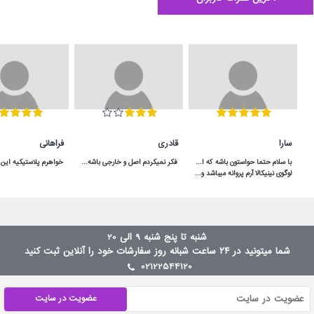
سارا
قادری
فراهانی
فکر نمیکردم اصل و خارجی باشه و اینقدر به موقع به دستم برسه برعکس بقیه ی پیجا که بد قولن
لوگوی نینیکالا آرم پروانه میباشد و باید دقت کنن و آدرس سایت هم ninikala.com
شنبه تا پنج شنبه 9 الی 20
شما میتونید در ۲۴ ساعت شبانه روز سفارشات خود را آنلاین ثبت کنید
02122544120
عضویت در سایت