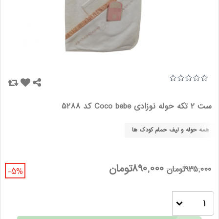
ست 2 تکه حوله نوزادی Coco bebe کد 5288
همه حوله و لیف حمام کودک ها
890,000تومان
935,000تومان
-5%