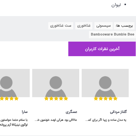
لیوان
برچسب ها:
سیسمونی
,
غذاخوری
,
ست غذاخوری
,
Bambooware Bumble Bee
آخرین نظرات کاربران
گلناز مردانی
عسگری
سارا
یه مدل ساده و زیبا اگر برای کمد سه دربش جا داشته باشید خیلی هم کاربردی میشه
عاااالی بود هرکی اومد خونمون خوشش اومده هرچند که رنگ قسمت قهوه ایش دقیقا مثل عکس نبود و تیره تر هست .