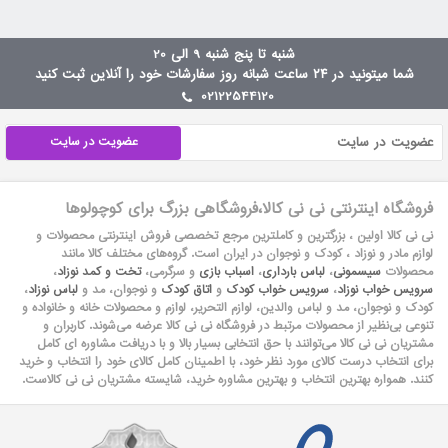
شنبه تا پنج شنبه 9 الی 20
شما میتونید در ۲۴ ساعت شبانه روز سفارشات خود را آنلاین ثبت کنید
02122544120
عضویت در سایت
فروشگاه اینترنتی نی نی کالا،فروشگاهی بزرگ برای کوچولوها
نی نی کالا اولین ، بزرگترین و کاملترین مرجع تخصصی فروش اینترنتی محصولات و
لوازم مادر و نوزاد ، کودک و نوجوان در ایران است. گروه‏‏‌های مختلف کالا مانند
محصولات
سیسمونی
،
لباس بارداری
،
اسباب بازی
و سرگرمی،
تخت و کمد نوزاد
،
سرویس خواب نوزاد
،
سرویس خواب کودک
و
اتاق کودک
و نوجوان، مد و
لباس نوزاد
،
کودک و نوجوان، مد و لباس والدین، لوازم التحریر، لوازم و محصولات خانه و خانواده و
تنوعی بی‌نظیر از محصولات مرتبط در فروشگاه نی نی کالا عرضه می‏‏‏‌شوند. کاربران و
مشتریان نی نی‌ کالا می‏‏‌توانند با حق انتخابی بسیار بالا و با دریافت مشاوره ای کامل
برای انتخاب درست کالای مورد نظر خود، با اطمینان کامل کالای خود را انتخاب و خرید
کنند. همواره بهترین انتخاب و بهترین مشاوره خرید، شایسته مشتریان نی نی کالاست.