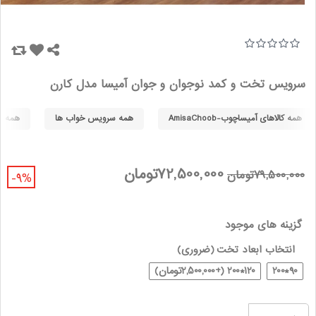
سرویس تخت و کمد نوجوان و جوان آمیسا مدل کارن
همه کالاهای آمیساچوب-AmisaChoob
همه سرویس خواب ها
همه سر
72,500,000تومان
79,500,000تومان
-9%
گزینه های موجود
انتخاب ابعاد تخت
(ضروری)
90*200
120*200 (+2,500,000تومان)