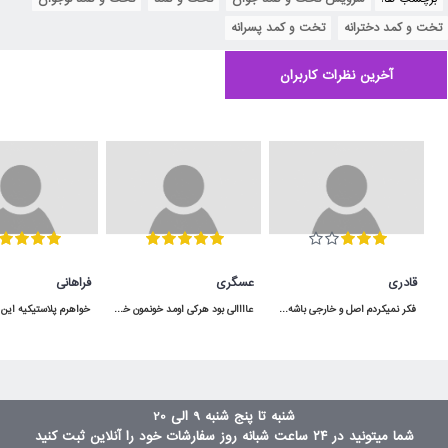
تخت و کمد دخترانه
,
تخت و کمد پسرانه
آخرین نظرات کاربران
قادری
عسگری
فراهانی
فکر نمیکردم اصل و خارجی باشه و اینقدر به موقع به دستم برسه برعکس بقیه ی پیجا که بد قولن
عاااالی بود هرکی اومد خونمون خوشش اومده هرچند که رنگ قسمت قهوه ایش دقیقا مثل عکس نبود و تیره تر هست .
شنبه تا پنج شنبه 9 الی 20
شما میتونید در ۲۴ ساعت شبانه روز سفارشات خود را آنلاین ثبت کنید