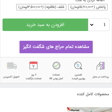
اضافه کردن به ست
پاتختی (+5,200,000تومان)
شلف (طاقچه) (+3,500,000تومان)
افزودن به سبد خرید
مشاهده تمام حراج های شگفت انگیز
تضمین
ضمانت
۷ روز
پرداخت در محل
تحویل اکسپرس
بهترین قیمت
اصل بودن کالا
ضمانت بازگشت
محصولات کامل کننده