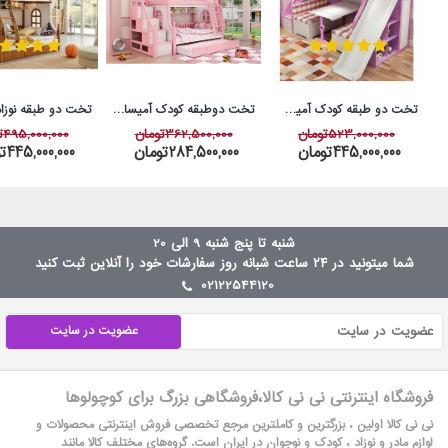
تخت دو طبقه کودک آمیسا مدل پرنیان
تخت دوطبقه کودک آمیسا مدل ملورین
523,000,000تومان
362,500,000تومان
495,000,000تومان
445,000,000تومان
284,500,000تومان
445,000,000تومان
شنبه تا پنج شنبه 9 الی 20
شما میتونید در ۲۴ ساعت شبانه روز سفارشات خود را آنلاین ثبت کنید
02122544120
عضویت در سایت
فروشگاه اینترنتی نی نی کالا،فروشگاهی بزرگ برای کوچولوها
نی نی کالا اولین ، بزرگترین و کاملترین مرجع تخصصی فروش اینترنتی محصولات و
لوازم مادر و نوزاد ، کودک و نوجوان در ایران است. گروه‏‏‌های مختلف کالا مانند