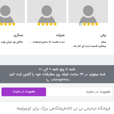
براتی
علیزاده
عسگری
مدت هاست که دخترم استفاده می کنه و کیفیت مناسبی داره.در شگفت انگیز با قیمت عالی خریدم.
ببخشید قسمت نرده ای کنار تخت توسط لولا بالا پایین میشه یا ثابته؟سلام بالا پایین میشه
شنبه تا پنج شنبه 9 الی 20
شما میتونید در ۲۴ ساعت شبانه روز سفارشات خود را آنلاین ثبت کنید
02122544120
عضویت در سایت
فروشگاه اینترنتی نی نی کالا،فروشگاهی بزرگ برای کوچولوها