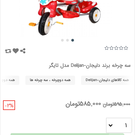
سه چرخه برند دلیجان-Delijan مدل تایگر
همه کالاهای دلیجان-Delijan
همه دوچرخه ، سه چرخه ها
همه دوچرخه
585,000تومان
595,000تومان
-2%