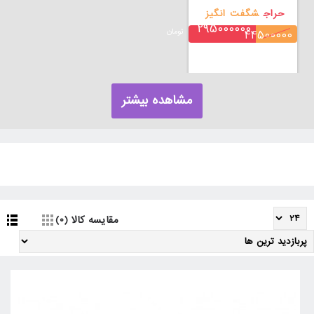
حراج
شگفت انگیز
295000000
تومان
44500000
مشاهده بیشتر
مقایسه کالا (0)