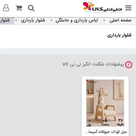
صفحه اصلی
لباس بارداری و حاملگی
شلوار بارداری
شلوار 
ورود به سایت
شلوار بارداری
ثبت نام در سایت
تماس با ما
پیشنهادات شگفت انگیز نی نی کالا
0
05
36
دقیقه
ساعت
روز
مبل کودک حیوانات آمیساچوب مدل زرافه