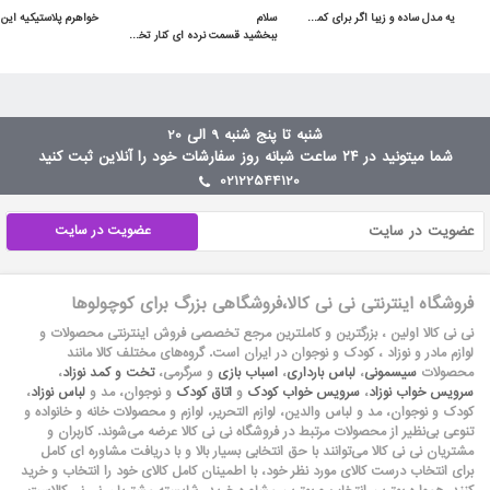
یه مدل ساده و زیبا اگر برای کمد سه دربش جا داشته باشید خیلی هم کاربردی میشه
ببخشید قسمت نرده ای کنار تخت توسط لولا بالا پایین میشه یا ثابته؟سلام بالا پایین میشه
شنبه تا پنج شنبه 9 الی 20
شما میتونید در ۲۴ ساعت شبانه روز سفارشات خود را آنلاین ثبت کنید
02122544120
عضویت در سایت
فروشگاه اینترنتی نی نی کالا،فروشگاهی بزرگ برای کوچولوها
نی نی کالا اولین ، بزرگترین و کاملترین مرجع تخصصی فروش اینترنتی محصولات و
لوازم مادر و نوزاد ، کودک و نوجوان در ایران است. گروه‏‏‌های مختلف کالا مانند
محصولات
سیسمونی
،
لباس بارداری
،
اسباب بازی
و سرگرمی،
تخت و کمد نوزاد
،
سرویس خواب نوزاد
،
سرویس خواب کودک
و
اتاق کودک
و نوجوان، مد و
لباس نوزاد
،
کودک و نوجوان، مد و لباس والدین، لوازم التحریر، لوازم و محصولات خانه و خانواده و
تنوعی بی‌نظیر از محصولات مرتبط در فروشگاه نی نی کالا عرضه می‏‏‏‌شوند. کاربران و
مشتریان نی نی‌ کالا می‏‏‌توانند با حق انتخابی بسیار بالا و با دریافت مشاوره ای کامل
برای انتخاب درست کالای مورد نظر خود، با اطمینان کامل کالای خود را انتخاب و خرید