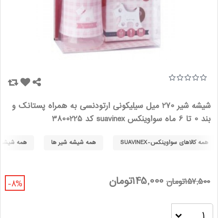
شیشه شیر 270 میل سیلیکونی ارتودنسی به همراه پستانک و
بند 0 تا 6 ماه سواوینکس suavinex کد 3800225
همه کالاهای سواوینکس-SUAVINEX
همه شیشه شیر ها
همه شیشه شیر
145,000تومان
157,500تومان
-8%