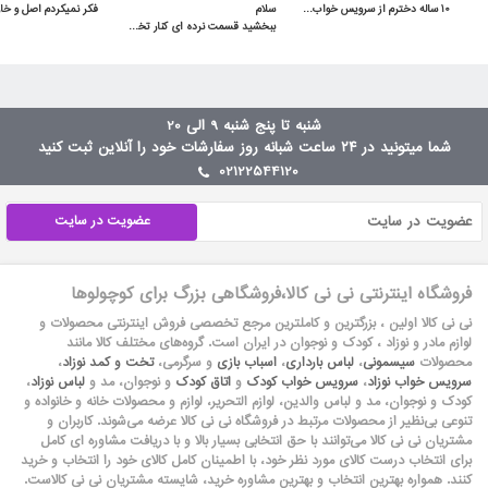
 10 ساله دخترم از سرویس خواب آپادانا استفاده میکنه هنوووووز مثل روز اولشه محکم و عااالی
ببخشید قسمت نرده ای کنار تخت توسط لولا بالا پایین میشه یا ثابته؟سلام بالا پایین میشه
شنبه تا پنج شنبه 9 الی 20
شما میتونید در ۲۴ ساعت شبانه روز سفارشات خود را آنلاین ثبت کنید
02122544120
عضویت در سایت
فروشگاه اینترنتی نی نی کالا،فروشگاهی بزرگ برای کوچولوها
نی نی کالا اولین ، بزرگترین و کاملترین مرجع تخصصی فروش اینترنتی محصولات و
لوازم مادر و نوزاد ، کودک و نوجوان در ایران است. گروه‏‏‌های مختلف کالا مانند
محصولات
سیسمونی
،
لباس بارداری
،
اسباب بازی
و سرگرمی،
تخت و کمد نوزاد
،
سرویس خواب نوزاد
،
سرویس خواب کودک
و
اتاق کودک
و نوجوان، مد و
لباس نوزاد
،
کودک و نوجوان، مد و لباس والدین، لوازم التحریر، لوازم و محصولات خانه و خانواده و
تنوعی بی‌نظیر از محصولات مرتبط در فروشگاه نی نی کالا عرضه می‏‏‏‌شوند. کاربران و
مشتریان نی نی‌ کالا می‏‏‌توانند با حق انتخابی بسیار بالا و با دریافت مشاوره ای کامل
برای انتخاب درست کالای مورد نظر خود، با اطمینان کامل کالای خود را انتخاب و خرید
کنند. همواره بهترین انتخاب و بهترین مشاوره خرید، شایسته مشتریان نی نی کالاست.