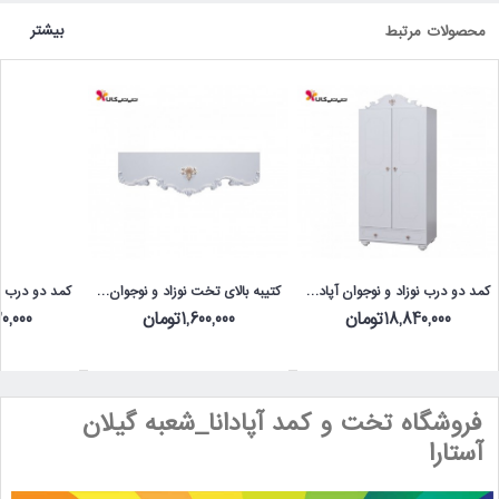
بیشتر
محصولات مرتبط
کمد دو درب نوزاد و نوجوان آپادانا مدل روژین
کتیبه بالای تخت نوزاد و نوجوان آپادانا مدل روژین
18,840,000تومان
1,600,000تومان
,520,000
فروشگاه تخت و کمد آپادانا_شعبه گیلان
آستارا