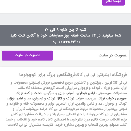
ثبت نظر
شنبه تا پنج شنبه 9 الی 20
شما میتونید در ۲۴ ساعت شبانه روز سفارشات خود را آنلاین ثبت کنید
02122544120
عضویت در سایت
فروشگاه اینترنتی نی نی کالا،فروشگاهی بزرگ برای کوچولوها
نی نی کالا اولین ، بزرگترین و کاملترین مرجع تخصصی فروش اینترنتی محصولات و
لوازم مادر و نوزاد ، کودک و نوجوان در ایران است. گروه‏‏‌های مختلف کالا مانند
محصولات
سیسمونی
،
لباس بارداری
،
اسباب بازی
و سرگرمی،
تخت و کمد نوزاد
،
سرویس خواب نوزاد
،
سرویس خواب کودک
و
اتاق کودک
و نوجوان، مد و
لباس نوزاد
،
کودک و نوجوان، مد و لباس والدین، لوازم التحریر، لوازم و محصولات خانه و خانواده و
تنوعی بی‌نظیر از محصولات مرتبط در فروشگاه نی نی کالا عرضه می‏‏‏‌شوند. کاربران و
مشتریان نی نی‌ کالا می‏‏‌توانند با حق انتخابی بسیار بالا و با دریافت مشاوره ای کامل
برای انتخاب درست کالای مورد نظر خود، با اطمینان کامل کالای خود را انتخاب و خرید
کنند. همواره بهترین انتخاب و بهترین مشاوره خرید، شایسته مشتریان نی نی کالاست.