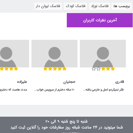
برچسب ها:
فلاسک نوزاد
,
فلاسک کودک
,
فلاسک لیوان دار
آخرین نظرات کاربران
قادری
حجتیان
علیزاده
فکر نمیکردم اصل و خارجی باشه و اینقدر به موقع به دستم برسه برعکس بقیه ی پیجا که بد قولن
 10 ساله دخترم از سرویس خواب آپادانا استفاده میکنه هنوووووز مثل روز اولشه محکم و عااالی
شنبه تا پنج شنبه 9 الی 20
شما میتونید در ۲۴ ساعت شبانه روز سفارشات خود را آنلاین ثبت کنید