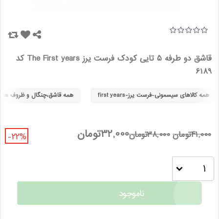
قاشق دو طرفه 5 تایی کودک فرست یرز The First years کد
6189
همه کالاهای سیسمونی-فرست یرز-first years
همه قاشق،چنگال و ظروف ها
32,000تومان
41,000تومان
38,000تومان
-22%
ناموجود