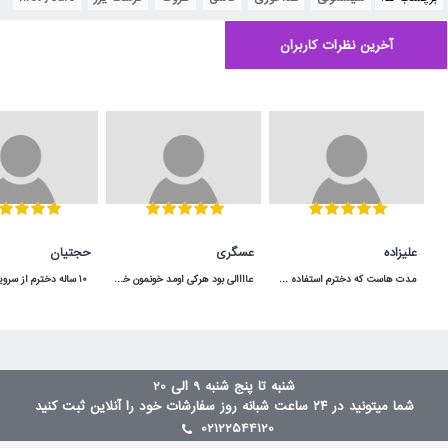
آخرین نظرات کاربران
علیزاده
عسگری
حجتیان
مدت هاست که دخترم استفاده می کنه و کیفیت مناسبی داره.در شگفت انگیز با قیمت عالی خریدم.
عاااالی بود هرکی اومد خونمون خوشش اومده هرچند که رنگ قسمت قهوه ایش دقیقا مثل عکس نبود و تیره تر هست .
شنبه تا پنج شنبه 9 الی 20
شما میتونید در ۲۴ ساعت شبانه روز سفارشات خود را آنلاین ثبت کنید
02122544120