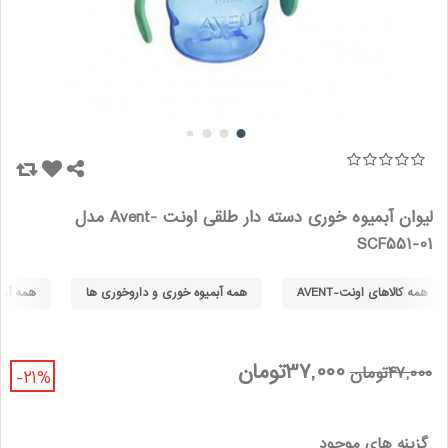
لیوان آبمیوه خوری دسته دار طلقی اونت -Avent مدل
SCF551-01
همه کالاهای اونت-AVENT
همه آبمیوه خوری و داروخوری ها
همه آبمی
37,000تومان
47,000تومان
-21%
گزینه های موجود