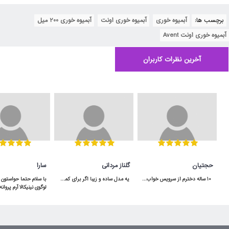
برچسب ها:
آبمیوه خوری
,
آبمیوه خوری اونت
,
آبمیوه خوری 200 میل
,
آبمیوه خوری اونت Avent
آخرین نظرات کاربران
حجتیان
گلناز مردانی
سارا
 10 ساله دخترم از سرویس خواب آپادانا استفاده میکنه هنوووووز مثل روز اولشه محکم و عااالی
یه مدل ساده و زیبا اگر برای کمد سه دربش جا داشته باشید خیلی هم کاربردی میشه