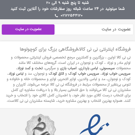
شنبه تا پنج شنبه 9 الی 20
شما میتونید در ۲۴ ساعت شبانه روز سفارشات خود را آنلاین ثبت کنید
02122544120
عضویت در سایت
فروشگاه اینترنتی نی نی کالا،فروشگاهی بزرگ برای کوچولوها
نی نی کالا اولین ، بزرگترین و کاملترین مرجع تخصصی فروش اینترنتی محصولات و
لوازم مادر و نوزاد ، کودک و نوجوان در ایران است. گروه‏‏‌های مختلف کالا مانند
محصولات
سیسمونی
،
لباس بارداری
،
اسباب بازی
و سرگرمی،
تخت و کمد نوزاد
،
سرویس خواب نوزاد
،
سرویس خواب کودک
و
اتاق کودک
و نوجوان، مد و
لباس نوزاد
،
کودک و نوجوان، مد و لباس والدین، لوازم التحریر، لوازم و محصولات خانه و خانواده و
تنوعی بی‌نظیر از محصولات مرتبط در فروشگاه نی نی کالا عرضه می‏‏‏‌شوند. کاربران و
مشتریان نی نی‌ کالا می‏‏‌توانند با حق انتخابی بسیار بالا و با دریافت مشاوره ای کامل
برای انتخاب درست کالای مورد نظر خود، با اطمینان کامل کالای خود را انتخاب و خرید
کنند. همواره بهترین انتخاب و بهترین مشاوره خرید، شایسته مشتریان نی نی کالاست.