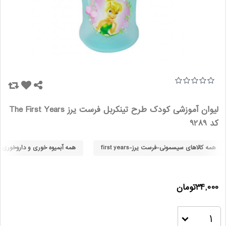
لیوان آموزشی کودک طرح تینکربل فرست یرز The First Years
کد 9289
همه کالاهای سیسمونی-فرست یرز-first years
همه آبمیوه خوری و داروخوری 
34,000تومان