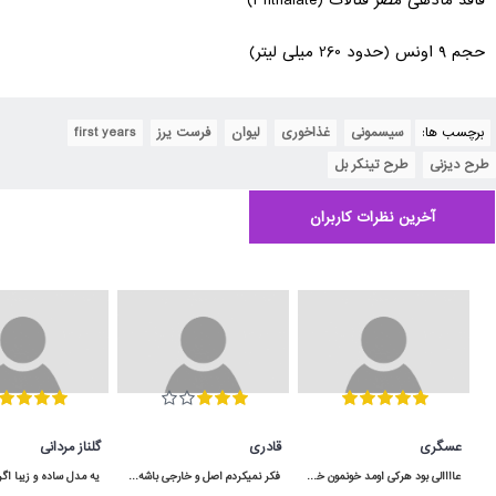
فاقد مادهی مضر فتالات (Phthalate)
حجم 9 اونس (حدود 260 میلی لیتر)
برچسب ها:
سیسمونی
,
غذاخوری
,
لیوان
,
فرست یرز
,
first years
,
طرح دیزنی
,
طرح تینکر بل
آخرین نظرات کاربران
عسگری
قادری
گلناز مردانی
عاااالی بود هرکی اومد خونمون خوشش اومده هرچند که رنگ قسمت قهوه ایش دقیقا مثل عکس نبود و تیره تر هست .
فکر نمیکردم اصل و خارجی باشه و اینقدر به موقع به دستم برسه برعکس بقیه ی پیجا که بد قولن