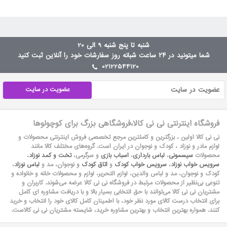
شنبه تا پنج شنبه 9 الی 20
شما میتونید در ۲۴ ساعت شبانه روز سفارشات خود را آنلاین ثبت کنید
02122544120
عضویت در سایت
فروشگاه اینترنتی نی نی کالا،فروشگاهی بزرگ برای کوچولوها
نی نی کالا اولین ، بزرگترین و کاملترین مرجع تخصصی فروش اینترنتی محصولات و
لوازم مادر و نوزاد ، کودک و نوجوان در ایران است. گروه‏‏‌های مختلف کالا مانند
محصولات
سیسمونی
،
لباس بارداری
،
اسباب بازی
و سرگرمی،
تخت و کمد نوزاد
،
سرویس خواب نوزاد
،
سرویس خواب کودک
و
اتاق کودک
و نوجوان، مد و
لباس نوزاد
،
کودک و نوجوان، مد و لباس والدین، لوازم التحریر، لوازم و محصولات خانه و خانواده و
تنوعی بی‌نظیر از محصولات مرتبط در فروشگاه نی نی کالا عرضه می‏‏‏‌شوند. کاربران و
مشتریان نی نی‌ کالا می‏‏‌توانند با حق انتخابی بسیار بالا و با دریافت مشاوره ای کامل
برای انتخاب درست کالای مورد نظر خود، با اطمینان کامل کالای خود را انتخاب و خرید
کنند. همواره بهترین انتخاب و بهترین مشاوره خرید، شایسته مشتریان نی نی کالاست.