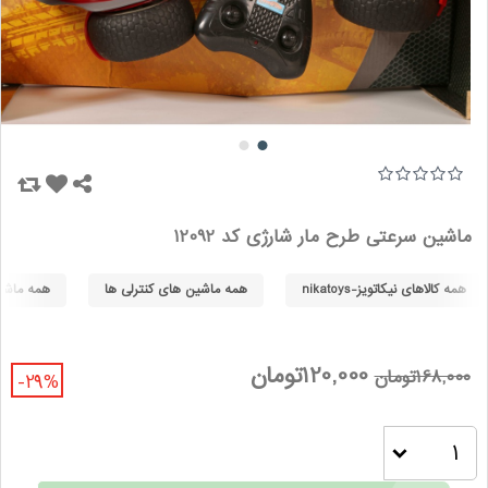
ماشین سرعتی طرح مار شارژی کد 12092
همه کالاهای نیکاتویز-nikatoys
همه ماشین های کنترلی ها
همه ماشین ه
120,000تومان
168,000تومان
-29%