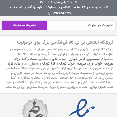
شنبه تا پنج شنبه 9 الی 20
شما میتونید در ۲۴ ساعت شبانه روز سفارشات خود را آنلاین ثبت کنید
02122544120
عضویت در سایت
فروشگاه اینترنتی نی نی کالا،فروشگاهی بزرگ برای کوچولوها
نی نی کالا اولین ، بزرگترین و کاملترین مرجع تخصصی فروش اینترنتی محصولات و
لوازم مادر و نوزاد ، کودک و نوجوان در ایران است. گروه‏‏‌های مختلف کالا مانند
محصولات
سیسمونی
،
لباس بارداری
،
اسباب بازی
و سرگرمی،
تخت و کمد نوزاد
،
سرویس خواب نوزاد
،
سرویس خواب کودک
و
اتاق کودک
و نوجوان، مد و
لباس نوزاد
،
کودک و نوجوان، مد و لباس والدین، لوازم التحریر، لوازم و محصولات خانه و خانواده و
تنوعی بی‌نظیر از محصولات مرتبط در فروشگاه نی نی کالا عرضه می‏‏‏‌شوند. کاربران و
مشتریان نی نی‌ کالا می‏‏‌توانند با حق انتخابی بسیار بالا و با دریافت مشاوره ای کامل
برای انتخاب درست کالای مورد نظر خود، با اطمینان کامل کالای خود را انتخاب و خرید
کنند. همواره بهترین انتخاب و بهترین مشاوره خرید، شایسته مشتریان نی نی کالاست.