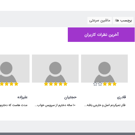
برچسب ها:
ماشین سرعتی
آخرین نظرات کاربران
قادری
حجتیان
علیزاده
فکر نمیکردم اصل و خارجی باشه و اینقدر به موقع به دستم برسه برعکس بقیه ی پیجا که بد قولن
 10 ساله دخترم از سرویس خواب آپادانا استفاده میکنه هنوووووز مثل روز اولشه محکم و عااالی