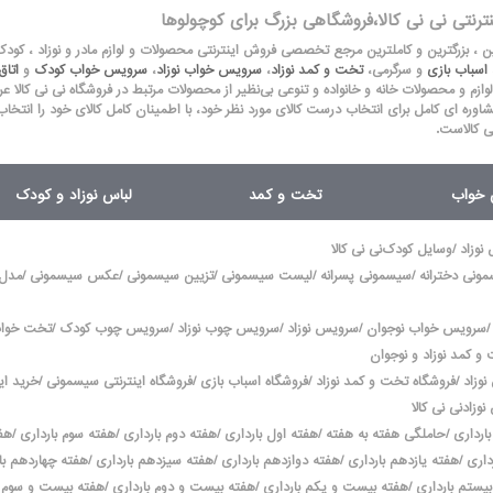
نترنتی نی نی کالا،فروشگاهی بزرگ برای کوچولوها
لین ، بزرگترین و کاملترین مرجع تخصصی فروش اینترنتی محصولات و لوازم مادر و نوزاد ، کود
اسباب بازی
و سرگرمی،
تخت و کمد نوزاد
،
سرویس خواب نوزاد
،
سرویس خواب کودک
و
اتا
 لوازم و محصولات خانه و خانواده و تنوعی بی‌نظیر از محصولات مرتبط در فروشگاه نی نی کالا عرضه می
شاوره ای کامل برای انتخاب درست کالای مورد نظر خود، با اطمینان کامل کالای خود را انتخاب
ی کالاست.
ق خواب
تخت و کمد
لباس نوزاد و کودک
/
 نوزاد
وسایل کودک
نی نی کالا
/
/
/
/
/
ونی دخترانه
سیسمونی پسرانه
لیست سیسمونی
تزیین سیسمونی
عکس سیسمونی
مدل
/
/
/
/
/
سرویس خواب نوجوان
سرویس نوزاد
سرویس چوب نوزاد
سرویس چوب کودک
تخت خواب 
و کمد نوزاد و نوجوان
/
/
/
/
نوزاد
فروشگاه تخت و کمد نوزاد
فروشگاه اسباب بازی
فروشگاه اینترنتی سیسمونی
خرید ای
نوزاد
نی نی کالا
/
/
/
/
/
ارداری
حاملگی هفته به هفته
هفته اول بارداری
هفته دوم بارداری
هفته سوم بارداری
هفت
/
/
/
/
داری
هفته یازدهم بارداری
هفته دوازدهم بارداری
هفته سیزدهم بارداری
هفته چهاردهم با
/
/
/
بیستم بارداری
هفته بیست و یکم بارداری
هفته بیست و دوم بارداری
هفته بیست و سوم ب