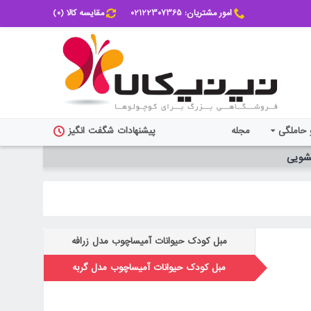
امور مشتریان: 02122307365
مقایسه کالا (
0
)
 حاملگی
مجله
پیشنهادات شگفت انگیز
شویی
مبل کودک حیوانات آمیساچوب مدل زرافه
مبل کودک حیوانات آمیساچوب مدل گربه