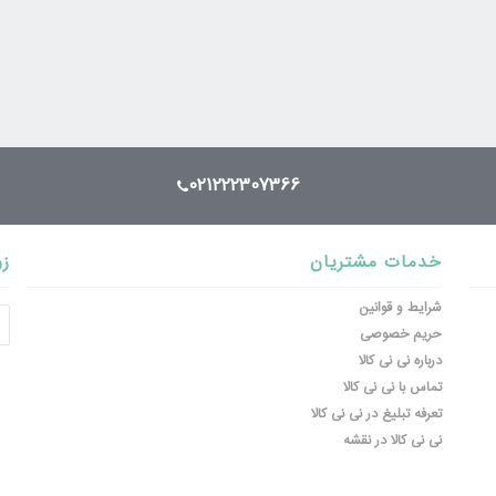
021222307366
خدمات مشتریان
زو
شرایط و قوانین
حریم خصوصی
درباره نی نی کالا
تماس با نی نی کالا
تعرفه تبلیغ در نی نی کالا
نی نی کالا در نقشه