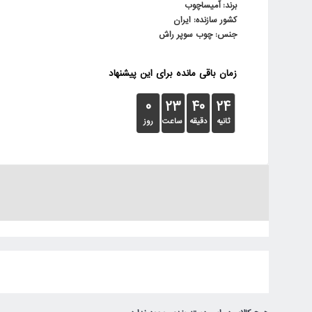
برند: آمیساچوب
کشور سازنده: ایران
جنس: چوب سوپر راش
زمان باقی مانده برای این پیشنهاد
0
23
40
24
ثانیه
دقیقه
ساعت
روز