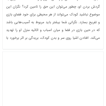
گردش بردن او، چطور می‌توان این حق را تامین کرد؟ نگران این
موضوع نباشید کودک می‌تواند از هر محیطی برای خود فضای بازی
و تفریح بسازد. نگرانی شما بیشتر باید مربوط به آسیب‌هایی باشد
که در حین بازی در فضا و میان اسباب و اثاثیه منزل او را تهدید
می‌کند. افتادن اشیا روی سر و بدن کودک، بریدگی بر اثر برخورد با
لبه‌های تیز و ... از رایج‌ترین این آسیب‌هاست.
برای رفع نگرانی‌های شما محصولات زیادی در بازار وجود دارند.
یکی از معروف‌ترین برندهایی که این‌گونه محصولات را ارائه
می‌دهد، برند نینو است. شرکت «نینو» با بررسی و تحقیقات مختلف
در زمینه خطرات احتمالی که زندگی کودکان را تهدید می‌کند،
محصولات ایمنی کودک را مطابق با استاندارد های بین المللی
روانه بازار می‌کند.
با استفاده از محافظ گوشه جامبوی نینو می‌توانید کودک خود را از