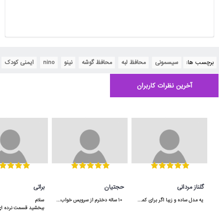
آسیب دیدن ناشی از برخورد با گوشه‌های تیز مثل لبه‌های میز و
سایر وسایل حفظ کنید. این محصول از جنس فوم و بسیار
انعطاف‌پذیر است. این محصول در دو سایز بزرگ و کوچک و در
رنگ‌های متنوع تولید شده است.
برچسب ها:
سیسمونی
,
محافظ لبه
,
محافظ گوشه
,
نینو
,
nino
,
ایمنی کودک
در بسته‌بندی این محصول چهار عدد محافظ و چسب‌های دو طرفه
برای چسباندن آسان‌تر آنها وجود دارد.
آخرین نظرات کاربران
گلناز مردانی
حجتیان
براتی
یه مدل ساده و زیبا اگر برای کمد سه دربش جا داشته باشید خیلی هم کاربردی میشه
 10 ساله دخترم از سرویس خواب آپادانا استفاده میکنه هنوووووز مثل روز اولشه محکم و عااالی