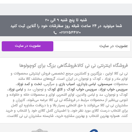
شنبه تا پنج شنبه 9 الی 20
شما میتونید در ۲۴ ساعت شبانه روز سفارشات خود را آنلاین ثبت کنید
02122544120
عضویت در سایت
فروشگاه اینترنتی نی نی کالا،فروشگاهی بزرگ برای کوچولوها
نی نی کالا اولین ، بزرگترین و کاملترین مرجع تخصصی فروش اینترنتی محصولات و
لوازم مادر و نوزاد ، کودک و نوجوان در ایران است. گروه‏‏‌های مختلف کالا مانند
محصولات
سیسمونی
،
لباس بارداری
،
اسباب بازی
و سرگرمی،
تخت و کمد نوزاد
،
سرویس خواب نوزاد
،
سرویس خواب کودک
و
اتاق کودک
و نوجوان، مد و
لباس نوزاد
،
کودک و نوجوان، مد و لباس والدین، لوازم التحریر، لوازم و محصولات خانه و خانواده و
تنوعی بی‌نظیر از محصولات مرتبط در فروشگاه نی نی کالا عرضه می‏‏‏‌شوند. کاربران و
مشتریان نی نی‌ کالا می‏‏‌توانند با حق انتخابی بسیار بالا و با دریافت مشاوره ای کامل
برای انتخاب درست کالای مورد نظر خود، با اطمینان کامل کالای خود را انتخاب و خرید
کنند. همواره بهترین انتخاب و بهترین مشاوره خرید، شایسته مشتریان نی نی کالاست.