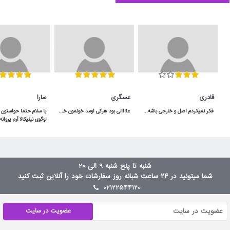
قادری
عسگری
سارا
فکر نمیکردم اصل و خارجی باشه و اینقدر به موقع به دستم برسه برعکس بقیه ی پیجا که بد قولن
عاااالی بود هرکی اومد خونمون خوشش اومده هرچند که رنگ قسمت قهوه ایش دقیقا مثل عکس نبود و تیره تر هست .
شنبه تا پنج شنبه 9 الی 20
شما میتونید در ۲۴ ساعت شبانه روز سفارشات خود را آنلاین ثبت کنید
02122544120
عضویت در سایت