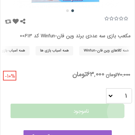
مکعب بازی سه عددی برند وین فان-Winfun کد 00613
همه کالاهای وین فان-Winfun
همه اسباب بازی ها
همه اسباب بازی های
63,000تومان
70,000تومان
-10%
ناموجود