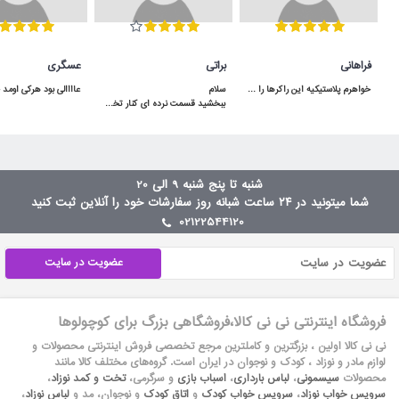
فراهانی
براتی
عسگری
خواهرم پلاستیکیه این راکرها را برای دخترش خریده بود ولی اصلا خوب نبود و تعادل بچه حفظ نمیشد ولی من این راکر چوبی را خریدم خیلی عالی بود مرسی
ببخشید قسمت نرده ای کنار تخت توسط لولا بالا پایین میشه یا ثابته؟سلام بالا پایین میشه
شنبه تا پنج شنبه 9 الی 20
شما میتونید در ۲۴ ساعت شبانه روز سفارشات خود را آنلاین ثبت کنید
02122544120
عضویت در سایت
فروشگاه اینترنتی نی نی کالا،فروشگاهی بزرگ برای کوچولوها
نی نی کالا اولین ، بزرگترین و کاملترین مرجع تخصصی فروش اینترنتی محصولات و
لوازم مادر و نوزاد ، کودک و نوجوان در ایران است. گروه‏‏‌های مختلف کالا مانند
محصولات
سیسمونی
،
لباس بارداری
،
اسباب بازی
و سرگرمی،
تخت و کمد نوزاد
،
سرویس خواب نوزاد
،
سرویس خواب کودک
و
اتاق کودک
و نوجوان، مد و
لباس نوزاد
،