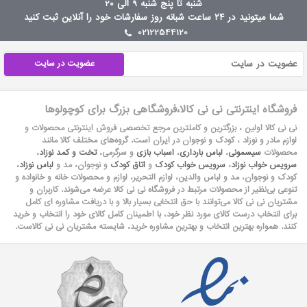
شنبه تا پنج شنبه 9 الی 20
شما میتونید در ۲۴ ساعت شبانه روز سفارشات خود را آنلاین ثبت کنید
02122544120
عضویت در سایت
فروشگاه اینترنتی نی نی کالا،فروشگاهی بزرگ برای کوچولوها
نی نی کالا اولین ، بزرگترین و کاملترین مرجع تخصصی فروش اینترنتی محصولات و
لوازم مادر و نوزاد ، کودک و نوجوان در ایران است. گروه‏‏‌های مختلف کالا مانند
محصولات
سیسمونی
،
لباس بارداری
،
اسباب بازی
و سرگرمی،
تخت و کمد نوزاد
،
سرویس خواب نوزاد
،
سرویس خواب کودک
و
اتاق کودک
و نوجوان، مد و
لباس نوزاد
،
کودک و نوجوان، مد و لباس والدین، لوازم التحریر، لوازم و محصولات خانه و خانواده و
تنوعی بی‌نظیر از محصولات مرتبط در فروشگاه نی نی کالا عرضه می‏‏‏‌شوند. کاربران و
مشتریان نی نی‌ کالا می‏‏‌توانند با حق انتخابی بسیار بالا و با دریافت مشاوره ای کامل
برای انتخاب درست کالای مورد نظر خود، با اطمینان کامل کالای خود را انتخاب و خرید
کنند. همواره بهترین انتخاب و بهترین مشاوره خرید، شایسته مشتریان نی نی کالاست.