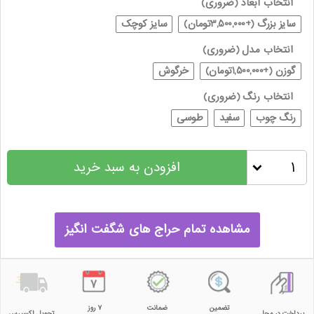
انتخاب ابعاد
(ضروری)
سایز بزرگ (+3,500,000تومان)
سایز کوچک
انتخاب مدل
(ضروری)
گوزن (+1,500,000تومان)
خرگوش
انتخاب رنگ
(ضروری)
رنگ چوب
سفید
طوسی
افزودن به سبد خرید
مشاهده تمام حراج های شگفت انگیز
تضمین
ضمانت
۷ روز
پرداخت در محل
تحویل اکسپرس