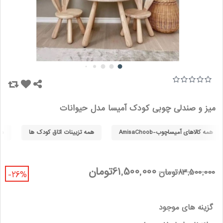
میز و صندلی چوبی کودک آمیسا مدل حیوانات
همه کالاهای آمیساچوب-AmisaChoob
همه تزیینات اتاق کودک ها
هم
61,500,000تومان
83,500,000تومان
-26%
گزینه های موجود