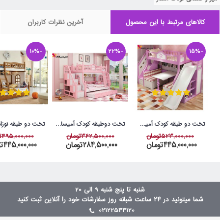
کالاهای مرتبط با این محصول
آخرین نظرات کاربران
-10%
-22%
-15%
تخت دو طبقه کودک آمیسا مدل پرنیان
تخت دوطبقه کودک آمیسا مدل ملورین
523,000,000تومان
362,500,000تومان
495,000,000تومان
445,000,000تومان
284,500,000تومان
445,000,000تومان
شنبه تا پنج شنبه 9 الی 20
شما میتونید در ۲۴ ساعت شبانه روز سفارشات خود را آنلاین ثبت کنید
02122544120