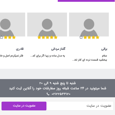
براتی
گلناز مردانی
قادری
یه مدل ساده و زیبا اگر برای کمد سه دربش جا داشته باشید خیلی هم کاربردی میشه
ببخشید قسمت نرده ای کنار تخت توسط لولا بالا پایین میشه یا ثابته؟سلام بالا پایین میشه
شنبه تا پنج شنبه 9 الی 20
شما میتونید در ۲۴ ساعت شبانه روز سفارشات خود را آنلاین ثبت کنید
02122544120
عضویت در سایت