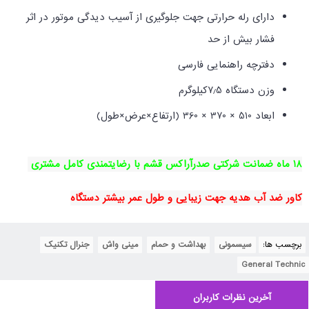
دارای رله حرارتی جهت جلوگیری از آسیب دیدگی موتور در اثر
فشار بیش از حد
دفترچه راهنمایی فارسی
وزن دستگاه
5
٫
7
کیلوگرم
ابعاد
510 × 370 × 360 (
ارتفاع×عرض×طول)
18 ماه ضمانت شرکتی صدرآراکس قشم با رضایتمندی کامل مشتری
کاور ضد آب هدیه جهت زیبایی و طول عمر بیشتر دستگاه
برچسب ها:
سیسمونی
,
بهداشت و حمام
,
مینی واش
,
جنرال تکنیک
,
General Technic
آخرین نظرات کاربران