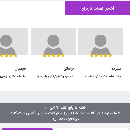
آخرین نظرات کاربران
علیزاده
فراهانی
حجتیان
مدت هاست که دخترم استفاده می کنه و کیفیت مناسبی داره.در شگفت انگیز با قیمت عالی خریدم.
خواهرم پلاستیکیه این راکرها را برای دخترش خریده بود ولی اصلا خوب نبود و تعادل بچه حفظ نمیشد ولی من این راکر چوبی را خریدم خیلی عالی بود مرسی
شنبه تا پنج شنبه 9 الی 20
شما میتونید در ۲۴ ساعت شبانه روز سفارشات خود را آنلاین ثبت کنید
02122544120