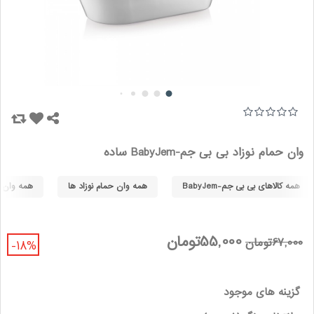
وان حمام نوزاد بی بی جم-BabyJem ساده
همه کالاهای بی بی جم-BabyJem
همه وان حمام نوزاد ها
همه وان حما
55,000تومان
67,000تومان
-18%
گزینه های موجود